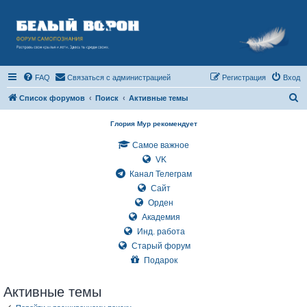
FAQ
Связаться с администрацией
Регистрация
Вход
П
Список форумов
Поиск
Активные темы
о
Глория Мур рекомендует
и
Самое важное
с
VK
к
Канал Телеграм
Сайт
Орден
Академия
Инд. работа
Старый форум
Подарок
Активные темы