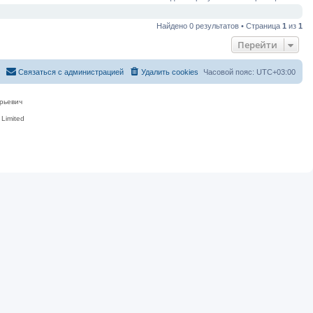
Найдено 0 результатов • Страница
1
из
1
Перейти
Связаться с администрацией
Удалить cookies
Часовой пояс:
UTC+03:00
рьевич
Limited