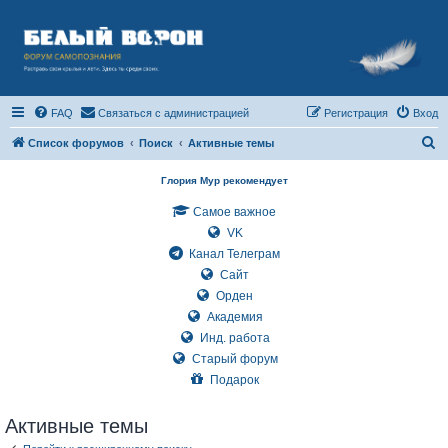
FAQ
Связаться с администрацией
Регистрация
Вход
П
Список форумов
Поиск
Активные темы
о
Глория Мур рекомендует
и
Самое важное
с
VK
к
Канал Телеграм
Сайт
Орден
Академия
Инд. работа
Старый форум
Подарок
Активные темы