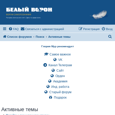
FAQ
Связаться с администрацией
Регистрация
Вход
П
Список форумов
Поиск
Активные темы
о
Глория Мур рекомендует
и
Самое важное
с
VK
к
Канал Телеграм
Сайт
Орден
Академия
Инд. работа
Старый форум
Подарок
Активные темы