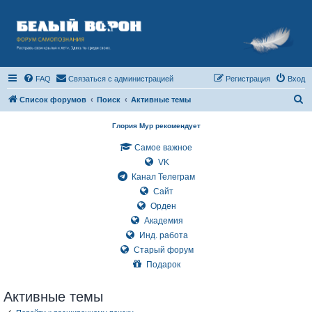
FAQ
Связаться с администрацией
Регистрация
Вход
П
Список форумов
Поиск
Активные темы
о
Глория Мур рекомендует
и
Самое важное
с
VK
к
Канал Телеграм
Сайт
Орден
Академия
Инд. работа
Старый форум
Подарок
Активные темы