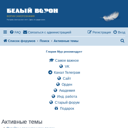
FAQ
Связаться с администрацией
Регистрация
Вход
П
Список форумов
Поиск
Активные темы
о
Глория Мур рекомендует
и
Самое важное
с
VK
к
Канал Телеграм
Сайт
Орден
Академия
Инд. работа
Старый форум
Подарок
Активные темы