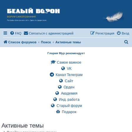
FAQ
Связаться с администрацией
Регистрация
Вход
П
Список форумов
Поиск
Активные темы
о
Глория Мур рекомендует
и
Самое важное
с
VK
к
Канал Телеграм
Сайт
Орден
Академия
Инд. работа
Старый форум
Подарок
Активные темы