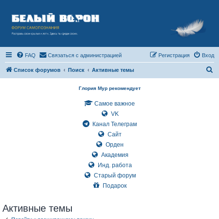
FAQ
Связаться с администрацией
Регистрация
Вход
П
Список форумов
Поиск
Активные темы
о
Глория Мур рекомендует
и
Самое важное
с
VK
к
Канал Телеграм
Сайт
Орден
Академия
Инд. работа
Старый форум
Подарок
Активные темы