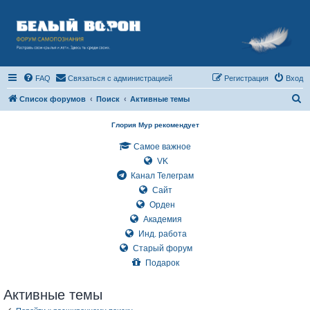
FAQ
Связаться с администрацией
Регистрация
Вход
П
Список форумов
Поиск
Активные темы
о
Глория Мур рекомендует
и
Самое важное
с
VK
к
Канал Телеграм
Сайт
Орден
Академия
Инд. работа
Старый форум
Подарок
Активные темы