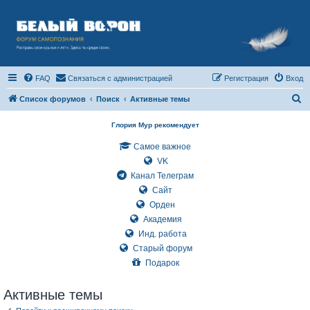
FAQ
Связаться с администрацией
Регистрация
Вход
П
Список форумов
Поиск
Активные темы
о
Глория Мур рекомендует
и
Самое важное
с
VK
к
Канал Телеграм
Сайт
Орден
Академия
Инд. работа
Старый форум
Подарок
Активные темы