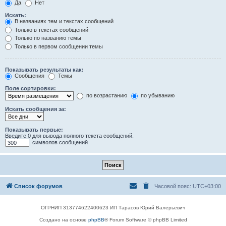
Да
Нет
Искать:
В названиях тем и текстах сообщений
Только в текстах сообщений
Только по названию темы
Только в первом сообщении темы
Показывать результаты как:
Сообщения
Темы
Поле сортировки:
по возрастанию
по убыванию
Искать сообщения за:
Показывать первые:
Введите 0 для вывода полного текста сообщений.
символов сообщений
Список форумов
Часовой пояс:
UTC+03:00
ОГРНИП 313774622400623 ИП Тарасов Юрий Валерьевич
Создано на основе
phpBB
® Forum Software © phpBB Limited