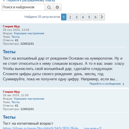
Перейти к расширенному поиску
Поиск
Расширенный поиск
1
2
3
4
5
6
След.
Найдено 55 результатов
Глория Мур
29 сен 2024, 13:05
Форум:
Хорошее настроение
Тема:
Тесты
Ответы:
41
Просмотры:
12401101
Тесты
Тест на волшебный дар от рождения Основан на нумерологии. Ну и
не стоит относиться к нему слишком всерьез. А то я вас знаю :crazy:
Чтобы вычислить свой волшебный дар, сделайте следующее:
Сложите цифры даты своего рождения: день, месяц, год.
Суммируйте, пока не получите одну цифру. Например, если вы...
Перейти к сообщению
Глория Мур
29 авг 2024, 11:09
Форум:
Хорошее настроение
Тема:
Тесты
Ответы:
41
Просмотры:
12401101
Тесты
Тест на когнитивный возраст
https://dzen.ru/away?to=http%3A%2F%2Fdp ... ive-age-v3