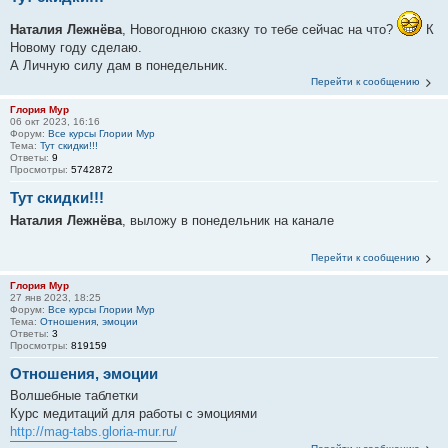
Наталия Лежнёва
, Новогоднюю сказку то тебе сейчас на что?
К
Новому году сделаю.
А Личную силу дам в понедельник.
Перейти к сообщению
Глория Мур
06 окт 2023, 16:16
Форум:
Все курсы Глории Мур
Тема:
Тут скидки!!!
Ответы:
9
Просмотры:
5742872
Тут скидки!!!
Наталия Лежнёва
, выложу в понедельник на канале
Перейти к сообщению
Глория Мур
27 янв 2023, 18:25
Форум:
Все курсы Глории Мур
Тема:
Отношения, эмоции
Ответы:
3
Просмотры:
819159
Отношения, эмоции
Волшебные таблетки
Курс медитаций для работы с эмоциями
http://mag-tabs.gloria-mur.ru/