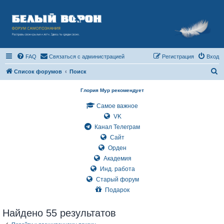
FAQ
Связаться с администрацией
Регистрация
Вход
П
Список форумов
Поиск
о
Глория Мур рекомендует
и
Самое важное
с
VK
к
Канал Телеграм
Сайт
Орден
Академия
Инд. работа
Старый форум
Подарок
Найдено 55 результатов