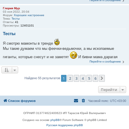
Перейти к сообщению
Глория Мур
03 ноя 2022, 20:04
Форум:
Хорошее настроение
Тема:
Тесты
Ответы:
41
Просмотры:
12401101
Тесты
Я смотрю мамонты в тренде
Мы такие думаем что мы феечки-ведьмочки, а мы ископаемые
гиганты, которые снесут и не заметят
И бивни мама дарагая
Перейти к сообщению
1
2
3
4
5
6
След.
Найдено 55 результатов
Перейти
Список форумов
Часовой пояс:
UTC+03:00
ОГРНИП 313774622400623 ИП Тарасов Юрий Валерьевич
Создано на основе
phpBB
® Forum Software © phpBB Limited
Русская поддержка phpBB