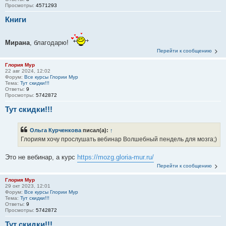
Просмотры:
4571293
Книги
Мирана
, благодарю!
Перейти к сообщению
Глория Мур
22 авг 2024, 12:02
Форум:
Все курсы Глории Мур
Тема:
Тут скидки!!!
Ответы:
9
Просмотры:
5742872
Тут скидки!!!
Ольга Курченкова
писал(а):
↑
Глориям хочу прослушать вебинар Волшебный пендель для мозга;)
Это не вебинар, а курс
https://mozg.gloria-mur.ru/
Перейти к сообщению
Глория Мур
29 окт 2023, 12:01
Форум:
Все курсы Глории Мур
Тема:
Тут скидки!!!
Ответы:
9
Просмотры:
5742872
Тут скидки!!!