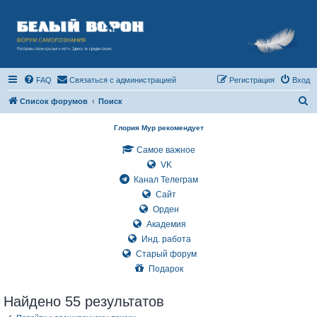
FAQ
Связаться с администрацией
Регистрация
Вход
П
Список форумов
Поиск
о
Глория Мур рекомендует
и
Самое важное
с
VK
к
Канал Телеграм
Сайт
Орден
Академия
Инд. работа
Старый форум
Подарок
Найдено 55 результатов