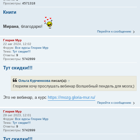
Просмотры:
4571318
Книги
Мирана
, благодарю!
Перейти к сообщению
Глория Мур
22 авг 2024, 12:02
Форум:
Все курсы Глории Мур
Тема:
Тут скидки!!!
Ответы:
9
Просмотры:
5742899
Тут скидки!!!
Ольга Курченкова
писал(а):
↑
Глориям хочу прослушать вебинар Волшебный пендель для мозга;)
Это не вебинар, а курс
https://mozg.gloria-mur.ru/
Перейти к сообщению
Глория Мур
29 окт 2023, 12:01
Форум:
Все курсы Глории Мур
Тема:
Тут скидки!!!
Ответы:
9
Просмотры:
5742899
Тут скидки!!!