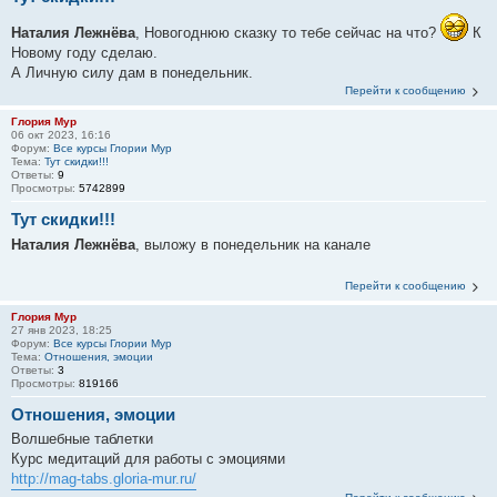
Наталия Лежнёва
, Новогоднюю сказку то тебе сейчас на что?
К
Новому году сделаю.
А Личную силу дам в понедельник.
Перейти к сообщению
Глория Мур
06 окт 2023, 16:16
Форум:
Все курсы Глории Мур
Тема:
Тут скидки!!!
Ответы:
9
Просмотры:
5742899
Тут скидки!!!
Наталия Лежнёва
, выложу в понедельник на канале
Перейти к сообщению
Глория Мур
27 янв 2023, 18:25
Форум:
Все курсы Глории Мур
Тема:
Отношения, эмоции
Ответы:
3
Просмотры:
819166
Отношения, эмоции
Волшебные таблетки
Курс медитаций для работы с эмоциями
http://mag-tabs.gloria-mur.ru/