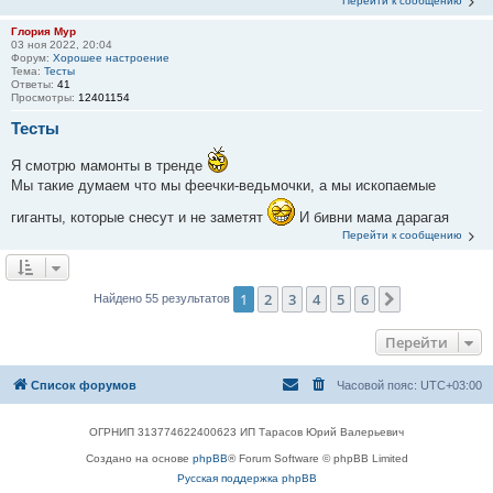
Перейти к сообщению
Глория Мур
03 ноя 2022, 20:04
Форум:
Хорошее настроение
Тема:
Тесты
Ответы:
41
Просмотры:
12401154
Тесты
Я смотрю мамонты в тренде
Мы такие думаем что мы феечки-ведьмочки, а мы ископаемые
гиганты, которые снесут и не заметят
И бивни мама дарагая
Перейти к сообщению
1
2
3
4
5
6
След.
Найдено 55 результатов
Перейти
Список форумов
Часовой пояс:
UTC+03:00
ОГРНИП 313774622400623 ИП Тарасов Юрий Валерьевич
Создано на основе
phpBB
® Forum Software © phpBB Limited
Русская поддержка phpBB