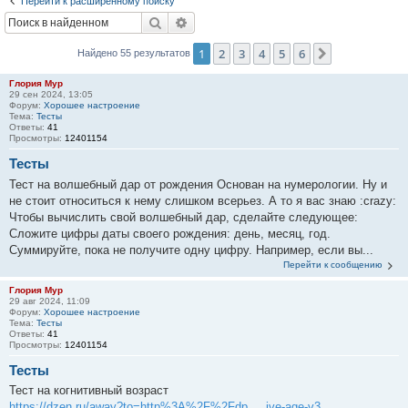
Перейти к расширенному поиску
Поиск
Расширенный поиск
1
2
3
4
5
6
След.
Найдено 55 результатов
Глория Мур
29 сен 2024, 13:05
Форум:
Хорошее настроение
Тема:
Тесты
Ответы:
41
Просмотры:
12401154
Тесты
Тест на волшебный дар от рождения Основан на нумерологии. Ну и
не стоит относиться к нему слишком всерьез. А то я вас знаю :crazy:
Чтобы вычислить свой волшебный дар, сделайте следующее:
Сложите цифры даты своего рождения: день, месяц, год.
Суммируйте, пока не получите одну цифру. Например, если вы...
Перейти к сообщению
Глория Мур
29 авг 2024, 11:09
Форум:
Хорошее настроение
Тема:
Тесты
Ответы:
41
Просмотры:
12401154
Тесты
Тест на когнитивный возраст
https://dzen.ru/away?to=http%3A%2F%2Fdp ... ive-age-v3