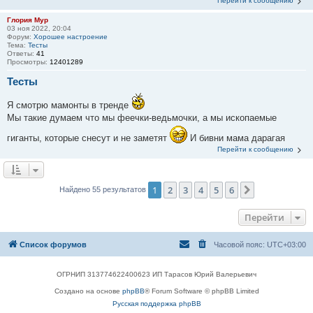
Перейти к сообщению
Глория Мур
03 ноя 2022, 20:04
Форум:
Хорошее настроение
Тема:
Тесты
Ответы:
41
Просмотры:
12401289
Тесты
Я смотрю мамонты в тренде
Мы такие думаем что мы феечки-ведьмочки, а мы ископаемые
гиганты, которые снесут и не заметят
И бивни мама дарагая
Перейти к сообщению
1
2
3
4
5
6
След.
Найдено 55 результатов
Перейти
Список форумов
Часовой пояс:
UTC+03:00
ОГРНИП 313774622400623 ИП Тарасов Юрий Валерьевич
Создано на основе
phpBB
® Forum Software © phpBB Limited
Русская поддержка phpBB