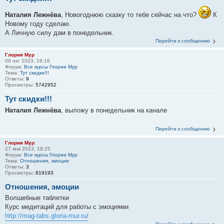
Наталия Лежнёва
, Новогоднюю сказку то тебе сейчас на что?
К
Новому году сделаю.
А Личную силу дам в понедельник.
Перейти к сообщению
Глория Мур
06 окт 2023, 16:16
Форум:
Все курсы Глории Мур
Тема:
Тут скидки!!!
Ответы:
9
Просмотры:
5742952
Тут скидки!!!
Наталия Лежнёва
, выложу в понедельник на канале
Перейти к сообщению
Глория Мур
27 янв 2023, 18:25
Форум:
Все курсы Глории Мур
Тема:
Отношения, эмоции
Ответы:
3
Просмотры:
819193
Отношения, эмоции
Волшебные таблетки
Курс медитаций для работы с эмоциями
http://mag-tabs.gloria-mur.ru/