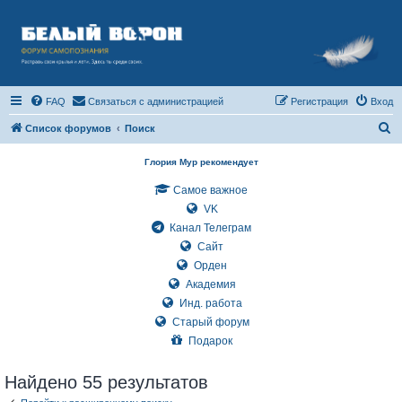
FAQ
Связаться с администрацией
Регистрация
Вход
П
Список форумов
Поиск
о
Глория Мур рекомендует
и
Самое важное
с
VK
к
Канал Телеграм
Сайт
Орден
Академия
Инд. работа
Старый форум
Подарок
Найдено 55 результатов