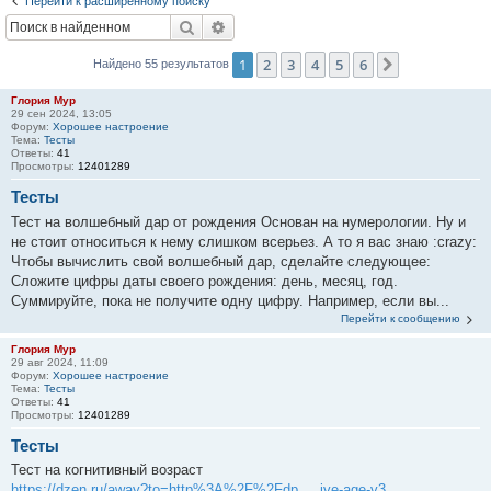
Перейти к расширенному поиску
Поиск
Расширенный поиск
1
2
3
4
5
6
След.
Найдено 55 результатов
Глория Мур
29 сен 2024, 13:05
Форум:
Хорошее настроение
Тема:
Тесты
Ответы:
41
Просмотры:
12401289
Тесты
Тест на волшебный дар от рождения Основан на нумерологии. Ну и
не стоит относиться к нему слишком всерьез. А то я вас знаю :crazy:
Чтобы вычислить свой волшебный дар, сделайте следующее:
Сложите цифры даты своего рождения: день, месяц, год.
Суммируйте, пока не получите одну цифру. Например, если вы...
Перейти к сообщению
Глория Мур
29 авг 2024, 11:09
Форум:
Хорошее настроение
Тема:
Тесты
Ответы:
41
Просмотры:
12401289
Тесты
Тест на когнитивный возраст
https://dzen.ru/away?to=http%3A%2F%2Fdp ... ive-age-v3