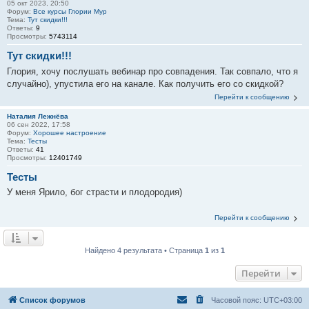
05 окт 2023, 20:50
Форум:
Все курсы Глории Мур
Тема:
Тут скидки!!!
Ответы:
9
Просмотры:
5743114
Тут скидки!!!
Глория, хочу послушать вебинар про совпадения. Так совпало, что я
случайно), упустила его на канале. Как получить его со скидкой?
Перейти к сообщению
Наталия Лежнёва
06 сен 2022, 17:58
Форум:
Хорошее настроение
Тема:
Тесты
Ответы:
41
Просмотры:
12401749
Тесты
У меня Ярило, бог страсти и плодородия)
Перейти к сообщению
Найдено 4 результата • Страница
1
из
1
Перейти
Список форумов
Часовой пояс:
UTC+03:00