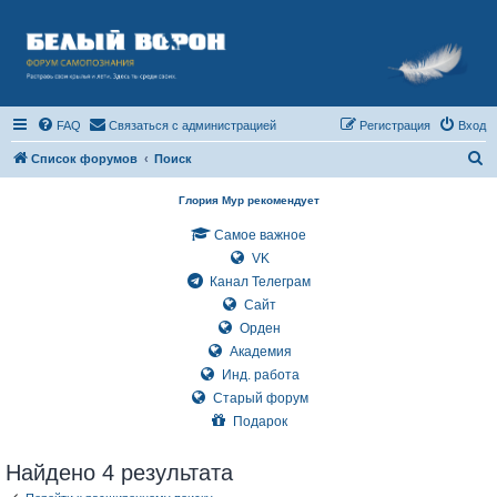
FAQ
Связаться с администрацией
Регистрация
Вход
П
Список форумов
Поиск
о
Глория Мур рекомендует
и
Самое важное
с
VK
к
Канал Телеграм
Сайт
Орден
Академия
Инд. работа
Старый форум
Подарок
Найдено 4 результата