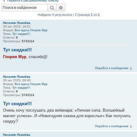
Перейти к расширенному поиску
Поиск
Расширенный поиск
Найдено 4 результата • Страница
1
из
1
Наталия Лежнёва
29 окт 2023, 18:51
Форум:
Все курсы Глории Мур
Тема:
Тут скидки!!!
Ответы:
9
Просмотры:
5743114
Тут скидки!!!
Глория Мур
, спасибо))!
Перейти к сообщению
Наталия Лежнёва
29 окт 2023, 09:40
Форум:
Все курсы Глории Мур
Тема:
Тут скидки!!!
Ответы:
9
Просмотры:
5743114
Тут скидки!!!
Очень хочу послушать два вебинара: «Личная сила. Волшебный
магнит успеха». И «Новогодняя сказка для взрослых» Как получить
скидку?
Перейти к сообщению
Наталия Лежнёва