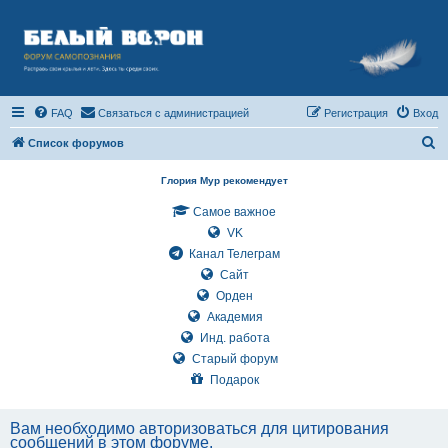
FAQ
Связаться с администрацией
Регистрация
Вход
П
Список форумов
о
Глория Мур рекомендует
и
Самое важное
с
VK
к
Канал Телеграм
Сайт
Орден
Академия
Инд. работа
Старый форум
Подарок
Вам необходимо авторизоваться для цитирования
сообщений в этом форуме.