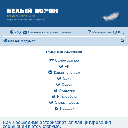
FAQ
Связаться с администрацией
Регистрация
Вход
П
Список форумов
о
Глория Мур рекомендует
и
Самое важное
с
VK
к
Канал Телеграм
Сайт
Орден
Академия
Инд. работа
Старый форум
Подарок
Вам необходимо авторизоваться для цитирования
сообщений в этом форуме.