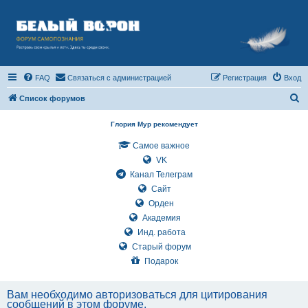
FAQ
Связаться с администрацией
Регистрация
Вход
П
Список форумов
о
Глория Мур рекомендует
и
Самое важное
с
VK
к
Канал Телеграм
Сайт
Орден
Академия
Инд. работа
Старый форум
Подарок
Вам необходимо авторизоваться для цитирования
сообщений в этом форуме.