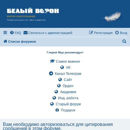
FAQ
Связаться с администрацией
Регистрация
Вход
П
Список форумов
о
Глория Мур рекомендует
и
Самое важное
с
VK
к
Канал Телеграм
Сайт
Орден
Академия
Инд. работа
Старый форум
Подарок
Вам необходимо авторизоваться для цитирования
сообщений в этом форуме.