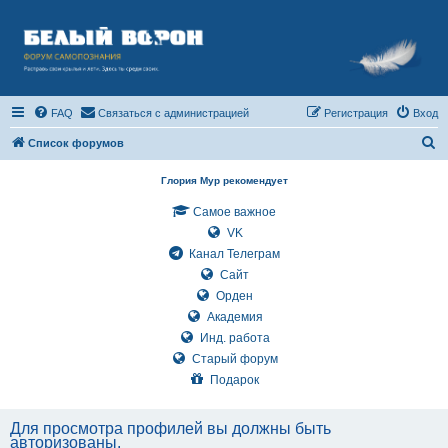
FAQ
Связаться с администрацией
Регистрация
Вход
П
Список форумов
о
Глория Мур рекомендует
и
Самое важное
с
VK
к
Канал Телеграм
Сайт
Орден
Академия
Инд. работа
Старый форум
Подарок
Для просмотра профилей вы должны быть
авторизованы.