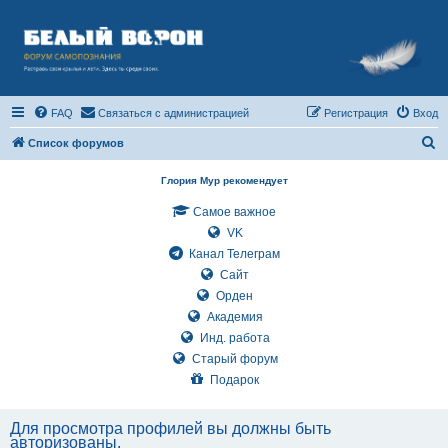
FAQ
Связаться с администрацией
Регистрация
Вход
П
Список форумов
о
Глория Мур рекомендует
и
Самое важное
с
VK
к
Канал Телеграм
Сайт
Орден
Академия
Инд. работа
Старый форум
Подарок
Для просмотра профилей вы должны быть
авторизованы.