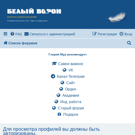
FAQ
Связаться с администрацией
Регистрация
Вход
П
Список форумов
о
Глория Мур рекомендует
и
Самое важное
с
VK
к
Канал Телеграм
Сайт
Орден
Академия
Инд. работа
Старый форум
Подарок
Для просмотра профилей вы должны быть
авторизованы.