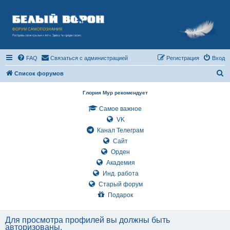
FAQ
Связаться с администрацией
Регистрация
Вход
П
Список форумов
о
Глория Мур рекомендует
и
Самое важное
с
VK
к
Канал Телеграм
Сайт
Орден
Академия
Инд. работа
Старый форум
Подарок
Для просмотра профилей вы должны быть
авторизованы.