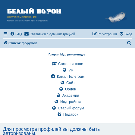
FAQ
Связаться с администрацией
Регистрация
Вход
П
Список форумов
о
Глория Мур рекомендует
и
Самое важное
с
VK
к
Канал Телеграм
Сайт
Орден
Академия
Инд. работа
Старый форум
Подарок
Для просмотра профилей вы должны быть
авторизованы.