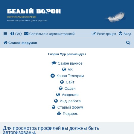
FAQ
Связаться с администрацией
Регистрация
Вход
П
Список форумов
о
Глория Мур рекомендует
и
Самое важное
с
VK
к
Канал Телеграм
Сайт
Орден
Академия
Инд. работа
Старый форум
Подарок
Для просмотра профилей вы должны быть
авторизованы.