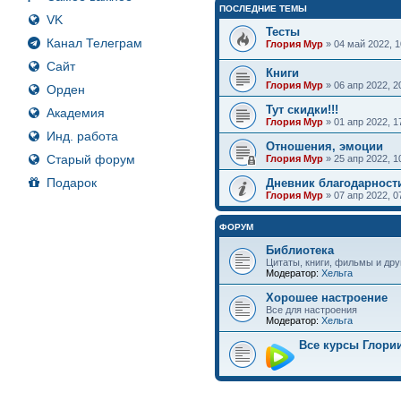
ПОСЛЕДНИЕ ТЕМЫ
VK
Тесты
Канал Телеграм
Глория Мур
» 04 май 2022, 
Сайт
Книги
Глория Мур
» 06 апр 2022, 
Орден
Тут скидки!!!
Академия
Глория Мур
» 01 апр 2022, 
Инд. работа
Отношения, эмоции
Старый форум
Глория Мур
» 25 апр 2022, 
Подарок
Дневник благодарност
Глория Мур
» 07 апр 2022, 
ФОРУМ
Библиотека
Цитаты, книги, фильмы и дру
Модератор:
Хельга
Хорошее настроение
Все для настроения
Модератор:
Хельга
Все курсы Глори