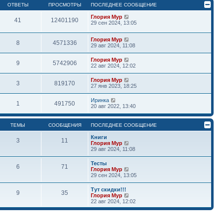
ОТВЕТЫ
ПРОСМОТРЫ
ПОСЛЕДНЕЕ СООБЩЕНИЕ
Глория Мур
41
12401190
29 сен 2024, 13:05
Глория Мур
8
4571336
29 авг 2024, 11:08
Глория Мур
9
5742906
22 авг 2024, 12:02
Глория Мур
3
819170
27 янв 2023, 18:25
Иринка
1
491750
20 авг 2022, 13:40
ТЕМЫ
СООБЩЕНИЯ
ПОСЛЕДНЕЕ СООБЩЕНИЕ
Книги
3
11
П
Глория Мур
е
29 авг 2024, 11:08
р
е
Тесты
6
71
й
П
Глория Мур
т
е
29 сен 2024, 13:05
и
р
к
е
Тут скидки!!!
п
9
35
й
П
Глория Мур
о
т
е
22 авг 2024, 12:02
с
и
р
л
к
е
е
п
й
д