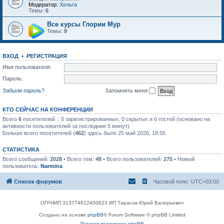
Модератор:
Хельга
Темы:
6
Все курсы Глории Мур
Темы:
9
ВХОД
•
РЕГИСТРАЦИЯ
Имя пользователя:
Пароль:
Забыли пароль?
Запомнить меня
КТО СЕЙЧАС НА КОНФЕРЕНЦИИ
Всего
6
посетителей :: 0 зарегистрированных, 0 скрытых и 6 гостей (основано на
активности пользователей за последние 5 минут)
Больше всего посетителей (
462
) здесь было 25 май 2026, 18:55
СТАТИСТИКА
Всего сообщений:
2028
• Всего тем:
48
• Всего пользователей:
275
• Новый
пользователь:
Narmina
Список форумов
Часовой пояс:
UTC+03:00
ОГРНИП 313774622400623 ИП Тарасов Юрий Валерьевич
Создано на основе
phpBB
® Forum Software © phpBB Limited
Русская поддержка phpBB