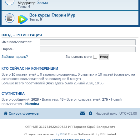
Модератор:
Хельга
Темы:
6
Все курсы Глории Мур
Темы:
9
ВХОД
•
РЕГИСТРАЦИЯ
Имя пользователя:
Пароль:
Забыли пароль?
Запомнить меня
КТО СЕЙЧАС НА КОНФЕРЕНЦИИ
Всего
10
посетителей :: 0 зарегистрированных, 0 скрытых и 10 гостей (основано на
активности пользователей за последние 5 минут)
Больше всего посетителей (
462
) здесь было 25 май 2026, 18:55
СТАТИСТИКА
Всего сообщений:
2028
• Всего тем:
48
• Всего пользователей:
275
• Новый
пользователь:
Narmina
Список форумов
Часовой пояс:
UTC+03:00
ОГРНИП 313774622400623 ИП Тарасов Юрий Валерьевич
Создано на основе
phpBB
® Forum Software © phpBB Limited
Русская поддержка phpBB