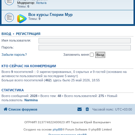
Модератор:
Хельга
Темы:
6
Все курсы Глории Мур
Темы:
9
ВХОД
•
РЕГИСТРАЦИЯ
Имя пользователя:
Пароль:
Забыли пароль?
Запомнить меня
КТО СЕЙЧАС НА КОНФЕРЕНЦИИ
Всего
9
посетителей :: 0 зарегистрированных, 0 скрытых и 9 гостей (основано на
активности пользователей за последние 5 минут)
Больше всего посетителей (
462
) здесь было 25 май 2026, 18:55
СТАТИСТИКА
Всего сообщений:
2028
• Всего тем:
48
• Всего пользователей:
275
• Новый
пользователь:
Narmina
Список форумов
Часовой пояс:
UTC+03:00
ОГРНИП 313774622400623 ИП Тарасов Юрий Валерьевич
Создано на основе
phpBB
® Forum Software © phpBB Limited
Русская поддержка phpBB