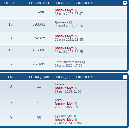
ОТВЕТЫ
ПРОСМОТРЫ
ПОСЛЕДНЕЕ СООБЩЕНИЕ
Глория Мур
1
115206
23 июн 2022, 13:37
Девушка
10
398652
30 май 2022, 20:16
Глория Мур
3
152325
05 май 2022, 12:35
Глория Мур
10
416026
04 май 2022, 14:25
Евгений Митюков
6
261499
28 апр 2022, 17:29
ТЕМЫ
СООБЩЕНИЯ
ПОСЛЕДНЕЕ СООБЩЕНИЕ
Книги
3
11
П
Глория Мур
е
29 авг 2024, 11:08
р
е
Тесты
6
71
й
П
Глория Мур
т
е
29 сен 2024, 13:05
и
р
к
е
Тут скидки!!!
п
9
35
й
П
Глория Мур
о
т
е
22 авг 2024, 12:02
с
и
р
л
к
е
е
п