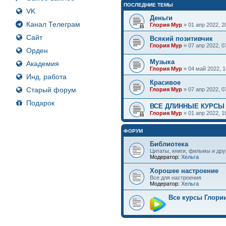
ПОСЛЕДНИЕ ТЕМЫ
VK
Деньги
Канал Телеграм
Глория Мур
» 01 апр 2022, 
Сайт
Всякий позитивчик
Глория Мур
» 07 апр 2022, 
Орден
Музыка
Академия
Глория Мур
» 04 май 2022, 
Инд. работа
Красивое
Старый форум
Глория Мур
» 07 апр 2022, 
Подарок
ВСЕ ДЛИННЫЕ КУРСЫ
Глория Мур
» 01 апр 2022, 
ФОРУМ
Библиотека
Цитаты, книги, фильмы и дру
Модератор:
Хельга
Хорошее настроение
Все для настроения
Модератор:
Хельга
Все курсы Глори