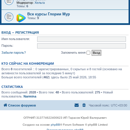
Модератор:
Хельга
Темы:
6
Все курсы Глории Мур
Темы:
9
ВХОД
•
РЕГИСТРАЦИЯ
Имя пользователя:
Пароль:
Забыли пароль?
Запомнить меня
КТО СЕЙЧАС НА КОНФЕРЕНЦИИ
Всего
8
посетителей :: 0 зарегистрированных, 0 скрытых и 8 гостей (основано на
активности пользователей за последние 5 минут)
Больше всего посетителей (
462
) здесь было 25 май 2026, 18:55
СТАТИСТИКА
Всего сообщений:
2028
• Всего тем:
48
• Всего пользователей:
275
• Новый
пользователь:
Narmina
Список форумов
Часовой пояс:
UTC+03:00
ОГРНИП 313774622400623 ИП Тарасов Юрий Валерьевич
Создано на основе
phpBB
® Forum Software © phpBB Limited
Русская поддержка phpBB