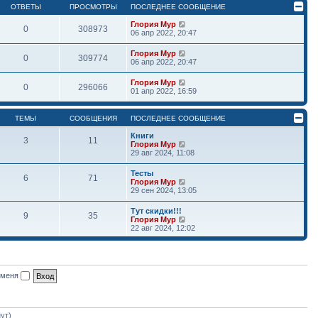
ОТВЕТЫ
ПРОСМОТРЫ
ПОСЛЕДНЕЕ СООБЩЕНИЕ
Глория Мур
0
308973
06 апр 2022, 20:47
Глория Мур
0
309774
06 апр 2022, 20:47
Глория Мур
0
296066
01 апр 2022, 16:59
ТЕМЫ
СООБЩЕНИЯ
ПОСЛЕДНЕЕ СООБЩЕНИЕ
Книги
3
11
П
Глория Мур
е
29 авг 2024, 11:08
р
е
Тесты
6
71
й
П
Глория Мур
т
е
29 сен 2024, 13:05
и
р
к
е
Тут скидки!!!
п
9
35
й
П
Глория Мур
о
т
е
22 авг 2024, 12:02
с
и
р
л
к
е
е
п
й
д
о
т
н
с
и
е
л
 меня
к
м
е
п
у
д
о
с
н
с
о
е
л
о
нут)
м