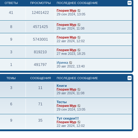
ОТВЕТЫ
ПРОСМОТРЫ
ПОСЛЕДНЕЕ СООБЩЕНИЕ
Глория Мур
41
12401422
29 сен 2024, 13:05
Глория Мур
8
4571425
29 авг 2024, 11:08
Глория Мур
9
5743001
22 авг 2024, 12:02
Глория Мур
3
819210
27 янв 2023, 18:25
Иринка
1
491797
20 авг 2022, 13:40
ТЕМЫ
СООБЩЕНИЯ
ПОСЛЕДНЕЕ СООБЩЕНИЕ
Книги
3
11
П
Глория Мур
е
29 авг 2024, 11:08
р
е
Тесты
6
71
й
П
Глория Мур
т
е
29 сен 2024, 13:05
и
р
к
е
Тут скидки!!!
п
9
35
й
П
Глория Мур
о
т
е
22 авг 2024, 12:02
с
и
р
л
к
е
е
п
й
д