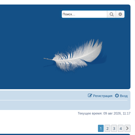
Поиск
Расши
Регистрация
Вход
Текущее время: 09 авг 2026, 11:17
1
2
3
4
С