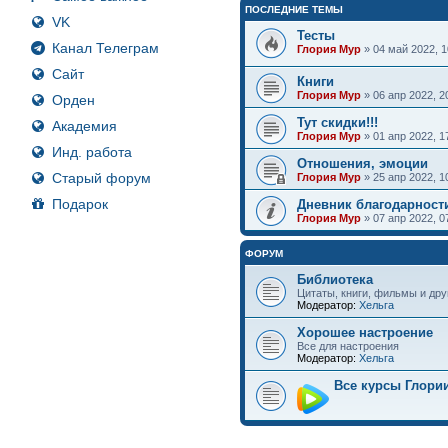
ПОСЛЕДНИЕ ТЕМЫ
VK
Тесты
Канал Телеграм
Глория Мур
» 04 май 2022, 
Сайт
Книги
Глория Мур
» 06 апр 2022, 
Орден
Тут скидки!!!
Академия
Глория Мур
» 01 апр 2022, 
Инд. работа
Отношения, эмоции
Старый форум
Глория Мур
» 25 апр 2022, 
Подарок
Дневник благодарност
Глория Мур
» 07 апр 2022, 
ФОРУМ
Библиотека
Цитаты, книги, фильмы и дру
Модератор:
Хельга
Хорошее настроение
Все для настроения
Модератор:
Хельга
Все курсы Глори