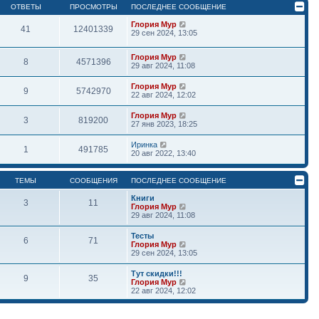
ОТВЕТЫ
ПРОСМОТРЫ
ПОСЛЕДНЕЕ СООБЩЕНИЕ
Глория Мур
41
12401339
29 сен 2024, 13:05
Глория Мур
8
4571396
29 авг 2024, 11:08
Глория Мур
9
5742970
22 авг 2024, 12:02
Глория Мур
3
819200
27 янв 2023, 18:25
Иринка
1
491785
20 авг 2022, 13:40
ТЕМЫ
СООБЩЕНИЯ
ПОСЛЕДНЕЕ СООБЩЕНИЕ
Книги
3
11
П
Глория Мур
е
29 авг 2024, 11:08
р
е
Тесты
6
71
й
П
Глория Мур
т
е
29 сен 2024, 13:05
и
р
к
е
Тут скидки!!!
п
9
35
й
П
Глория Мур
о
т
е
22 авг 2024, 12:02
с
и
р
л
к
е
е
п
й
д