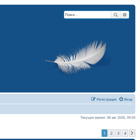
Поиск
Расши
Регистрация
Вход
Текущее время: 08 авг 2026, 09:04
1
2
3
4
С