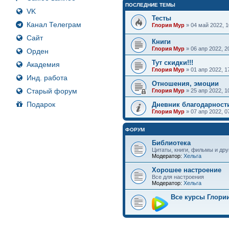
ПОСЛЕДНИЕ ТЕМЫ
VK
Тесты
Канал Телеграм
Глория Мур
» 04 май 2022, 
Сайт
Книги
Глория Мур
» 06 апр 2022, 
Орден
Тут скидки!!!
Академия
Глория Мур
» 01 апр 2022, 
Инд. работа
Отношения, эмоции
Старый форум
Глория Мур
» 25 апр 2022, 
Подарок
Дневник благодарност
Глория Мур
» 07 апр 2022, 
ФОРУМ
Библиотека
Цитаты, книги, фильмы и дру
Модератор:
Хельга
Хорошее настроение
Все для настроения
Модератор:
Хельга
Все курсы Глори