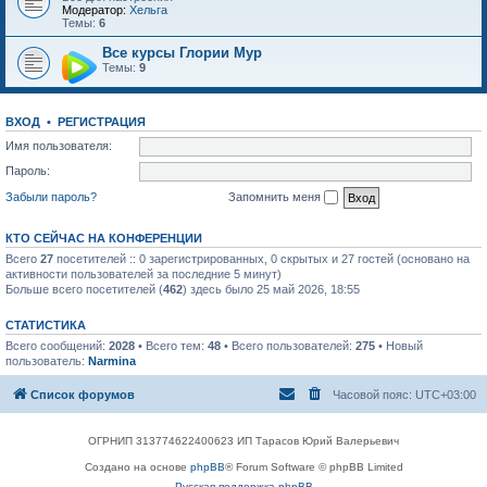
Модератор:
Хельга
Темы:
6
Все курсы Глории Мур
Темы:
9
ВХОД
•
РЕГИСТРАЦИЯ
Имя пользователя:
Пароль:
Забыли пароль?
Запомнить меня
КТО СЕЙЧАС НА КОНФЕРЕНЦИИ
Всего
27
посетителей :: 0 зарегистрированных, 0 скрытых и 27 гостей (основано на
активности пользователей за последние 5 минут)
Больше всего посетителей (
462
) здесь было 25 май 2026, 18:55
СТАТИСТИКА
Всего сообщений:
2028
• Всего тем:
48
• Всего пользователей:
275
• Новый
пользователь:
Narmina
Список форумов
Часовой пояс:
UTC+03:00
ОГРНИП 313774622400623 ИП Тарасов Юрий Валерьевич
Создано на основе
phpBB
® Forum Software © phpBB Limited
Русская поддержка phpBB