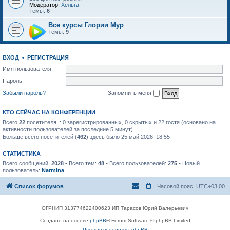
Модератор:
Хельга
Темы:
6
Все курсы Глории Мур
Темы:
9
ВХОД
•
РЕГИСТРАЦИЯ
Имя пользователя:
Пароль:
Забыли пароль?
Запомнить меня
КТО СЕЙЧАС НА КОНФЕРЕНЦИИ
Всего
22
посетителя :: 0 зарегистрированных, 0 скрытых и 22 гостя (основано на
активности пользователей за последние 5 минут)
Больше всего посетителей (
462
) здесь было 25 май 2026, 18:55
СТАТИСТИКА
Всего сообщений:
2028
• Всего тем:
48
• Всего пользователей:
275
• Новый
пользователь:
Narmina
Список форумов
Часовой пояс:
UTC+03:00
ОГРНИП 313774622400623 ИП Тарасов Юрий Валерьевич
Создано на основе
phpBB
® Forum Software © phpBB Limited
Русская поддержка phpBB