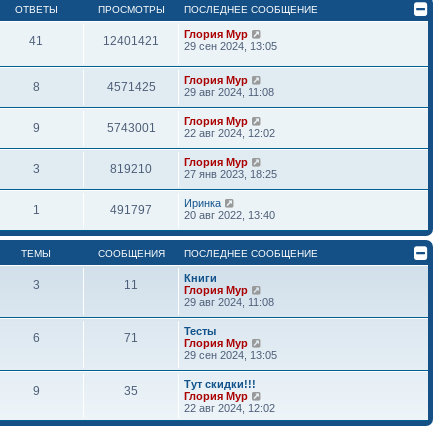
ОТВЕТЫ
ПРОСМОТРЫ
ПОСЛЕДНЕЕ СООБЩЕНИЕ
Глория Мур
41
12401421
29 сен 2024, 13:05
Глория Мур
8
4571425
29 авг 2024, 11:08
Глория Мур
9
5743001
22 авг 2024, 12:02
Глория Мур
3
819210
27 янв 2023, 18:25
Иринка
1
491797
20 авг 2022, 13:40
ТЕМЫ
СООБЩЕНИЯ
ПОСЛЕДНЕЕ СООБЩЕНИЕ
Книги
3
11
П
Глория Мур
е
29 авг 2024, 11:08
р
е
Тесты
6
71
й
П
Глория Мур
т
е
29 сен 2024, 13:05
и
р
к
е
Тут скидки!!!
п
9
35
й
П
Глория Мур
о
т
е
22 авг 2024, 12:02
с
и
р
л
к
е
е
п
й
д