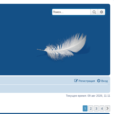
Поиск
Расши
Регистрация
Вход
Текущее время: 09 авг 2026, 11:11
1
2
3
4
С