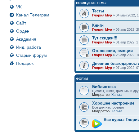
ПОСЛЕДНИЕ ТЕМЫ
VK
Тесты
Канал Телеграм
Глория Мур
» 04 май 2022, 
Сайт
Книги
Глория Мур
» 06 апр 2022, 
Орден
Тут скидки!!!
Академия
Глория Мур
» 01 апр 2022, 
Инд. работа
Отношения, эмоции
Старый форум
Глория Мур
» 25 апр 2022, 
Подарок
Дневник благодарност
Глория Мур
» 07 апр 2022, 
ФОРУМ
Библиотека
Цитаты, книги, фильмы и дру
Модератор:
Хельга
Хорошее настроение
Все для настроения
Модератор:
Хельга
Все курсы Глори