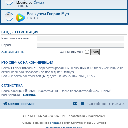
Модератор:
Хельга
Темы:
6
Все курсы Глории Мур
Темы:
9
ВХОД
•
РЕГИСТРАЦИЯ
Имя пользователя:
Пароль:
Забыли пароль?
Запомнить меня
КТО СЕЙЧАС НА КОНФЕРЕНЦИИ
Всего
13
посетителей :: 0 зарегистрированных, 0 скрытых и 13 гостей (основано на
активности пользователей за последние 5 минут)
Больше всего посетителей (
462
) здесь было 25 май 2026, 18:55
СТАТИСТИКА
Всего сообщений:
2028
• Всего тем:
48
• Всего пользователей:
275
• Новый
пользователь:
Narmina
Список форумов
Часовой пояс:
UTC+03:00
ОГРНИП 313774622400623 ИП Тарасов Юрий Валерьевич
Создано на основе
phpBB
® Forum Software © phpBB Limited
Русская поддержка phpBB