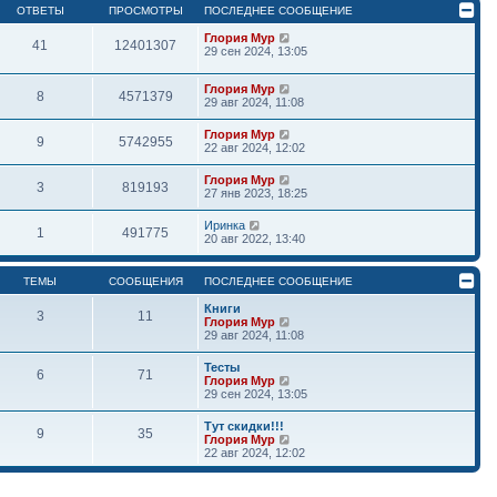
ОТВЕТЫ
ПРОСМОТРЫ
ПОСЛЕДНЕЕ СООБЩЕНИЕ
Глория Мур
41
12401307
29 сен 2024, 13:05
Глория Мур
8
4571379
29 авг 2024, 11:08
Глория Мур
9
5742955
22 авг 2024, 12:02
Глория Мур
3
819193
27 янв 2023, 18:25
Иринка
1
491775
20 авг 2022, 13:40
ТЕМЫ
СООБЩЕНИЯ
ПОСЛЕДНЕЕ СООБЩЕНИЕ
Книги
3
11
П
Глория Мур
е
29 авг 2024, 11:08
р
е
Тесты
6
71
й
П
Глория Мур
т
е
29 сен 2024, 13:05
и
р
к
е
Тут скидки!!!
п
9
35
й
П
Глория Мур
о
т
е
22 авг 2024, 12:02
с
и
р
л
к
е
е
п
й
д