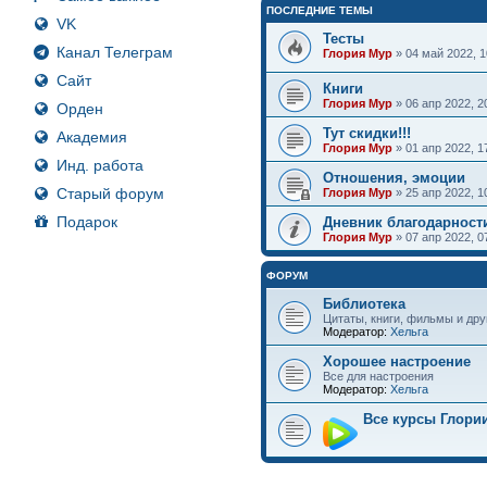
ПОСЛЕДНИЕ ТЕМЫ
VK
Тесты
Канал Телеграм
Глория Мур
» 04 май 2022, 
Сайт
Книги
Глория Мур
» 06 апр 2022, 
Орден
Тут скидки!!!
Академия
Глория Мур
» 01 апр 2022, 
Инд. работа
Отношения, эмоции
Старый форум
Глория Мур
» 25 апр 2022, 
Подарок
Дневник благодарност
Глория Мур
» 07 апр 2022, 
ФОРУМ
Библиотека
Цитаты, книги, фильмы и дру
Модератор:
Хельга
Хорошее настроение
Все для настроения
Модератор:
Хельга
Все курсы Глори