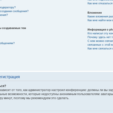
Как мне отказаться
модератору?
и создании сообщения?
Вложения
рения?
Какие вложения ра
Как мне найти мои
ы создаваемых тем
Информация о p
Кто написал эту к
Почему здесь нет 
С кем можно связат
сообщениям?
связанных с этой 
Как мне связаться
егистрация
ься?
 зависит от того, как администратор настроил конференцию: должны ли вы з
ьные возможности, которые недоступны анонимным пользователям: аватары, л
ару минут, поэтому мы рекомендуем это сделать.