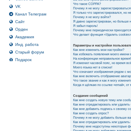
Что такое COPPA?
VK
Почему я не могу зарегистрироваться
Я только что зарегистрировался, но не
Канал Телеграм
Почему я не могу войти?
Сайт
Я давно зарегистрирован, но больше н
Я забыл пароль!
Орден
Почему мне периодически приходится
Что делает функция «Удалить cookies
Академия
Инд. работа
Параметры и настройки пользоват
Как мне изменить мои настройки?
Старый форум
Как избежать появления моего имени 
На конференции неправильное время
Подарок
Я изменил часовой пояс, но время вс
Моего языка нет в списке!
Что означают изображения рядом с м
Как мне включить отображение авата
Что такое звание и как я могу изменит
Когда я щёлкаю по ссылке «email», от
Создание сообщений
Как мне создать новую тему или соо
Как мне отредактировать или удалит
Как мне добавить подпись к своему 
Как мне создать опрос?
Почему я не могу добавить больше ва
Как мне отредактировать или удалить
Почему мне недоступны некоторые 
Почему я не могу добавлять вложени