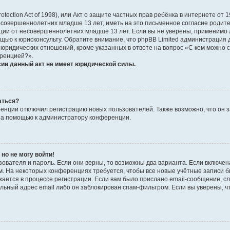
Protection Act of 1998), или Акт о защите частных прав ребёнка в интернете о
совершеннолетних младше 13 лет, иметь на это письменное согласие родите
и от несовершеннолетних младше 13 лет. Если вы не уверены, применимо ли 
щью к юрисконсульту. Обратите внимание, что phpBB Limited администраци
 юридических отношений, кроме указанных в ответе на вопрос «С кем можно 
еренцией?».
сии данный акт не имеет юридической силы.
.
аться?
нции отключил регистрацию новых пользователей. Также возможно, что он з
 за помощью к администратору конференции.
 но не могу войти!
ователя и пароль. Если они верны, то возможны два варианта. Если включен
. На некоторых конференциях требуется, чтобы все новые учётные записи 
ается в процессе регистрации. Если вам было прислано email-сообщение, сл
льный адрес email либо он заблокирован спам-фильтром. Если вы уверены, чт