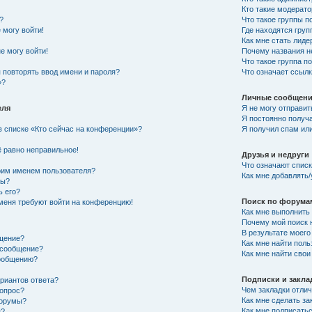
Кто такие модерат
?
Что такое группы п
 могу войти!
Где находятся груп
Как мне стать лид
е могу войти!
Почему названия н
Что такое группа 
 повторять ввод имени и пароля?
Что означает ссыл
»?
Личные сообщен
еля
Я не могу отправи
Я постоянно получ
в списке «Кто сейчас на конференции»?
Я получил спам или
!
ё равно неправильное!
Друзья и недруги
Что означают списк
оим именем пользователя?
Как мне добавлять/
ры?
ь его?
Поиск по форума
 меня требуют войти на конференцию!
Как мне выполнить
Почему мой поиск 
В результате моего
бщение?
Как мне найти пол
ь сообщение?
Как мне найти сво
сообщению?
Подписки и закла
риантов ответа?
Чем закладки отли
 опрос?
Как мне сделать з
форумы?
Как мне подписать
я?