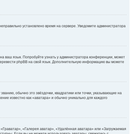
, неправильно установлено время на сервере. Уведомите администратора
 на ваш язык. Попробуйте узнать у администратора конференции, может
е перевести phpBB на свой язык. Дополнительную информацию вы можете
 званию, обычно это звёздочки, квадратики или точки, указывающие на
жение известно как «аватара» и обычно уникально для каждого
 «Граватар», «Галерея аватар», «Удалённая аватара» или «Загружаемая
оступны. Если вы не можете использовать аватары, свяжитесь с