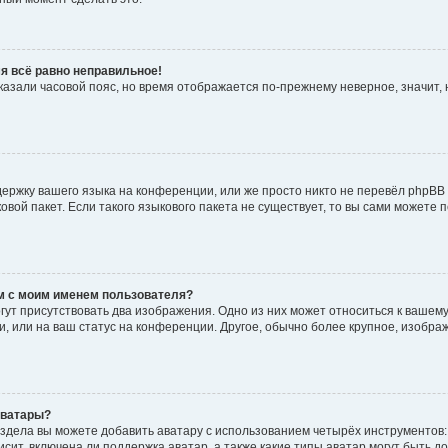
мя всё равно неправильное!
указали часовой пояс, но время отображается по-прежнему неверное, значит
ержку вашего языка на конференции, или же просто никто не перевёл phpBB
ковой пакет. Если такого языкового пакета не существует, то вы сами может
м с моим именем пользователя?
ут присутствовать два изображения. Одно из них может относиться к вашему
и, или на ваш статус на конференции. Другое, обычно более крупное, изобра
аватары?
здела вы можете добавить аватару с использованием четырёх инструментов:
сит, включена ли поддержка аватар, а также какие типы аватар могут быть д