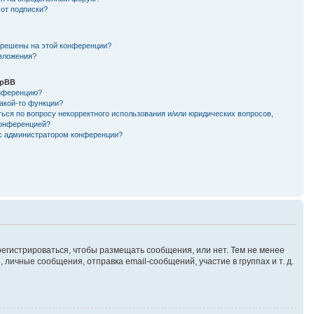
 от подписки?
зрешены на этой конференции?
 вложения?
hpBB
онференцию?
такой-то функции?
ься по вопросу некорректного использования и/или юридических вопросов,
конференцией?
 с администратором конференции?
арегистрироваться, чтобы размещать сообщения, или нет. Тем не менее
ичные сообщения, отправка email-сообщений, участие в группах и т. д.