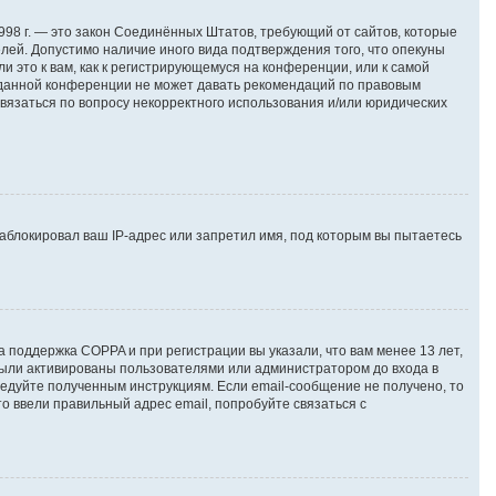
т 1998 г. — это закон Соединённых Штатов, требующий от сайтов, которые
лей. Допустимо наличие иного вида подтверждения того, что опекуны
это к вам, как к регистрирующемуся на конференции, или к самой
я данной конференции не может давать рекомендаций по правовым
связаться по вопросу некорректного использования и/или юридических
аблокировал ваш IP-адрес или запретил имя, под которым вы пытаетесь
а поддержка COPPA и при регистрации вы указали, что вам менее 13 лет,
были активированы пользователями или администратором до входа в
едуйте полученным инструкциям. Если email-сообщение не получено, то
о ввели правильный адрес email, попробуйте связаться с