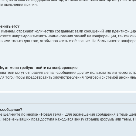
я выяснения причин.
менить его?
 именем, отражают количество созданных вами сообщений или идентифицир
ожете напрямую изменять наименования званий на конференции, так как он
ями только для того, чтобы повысить своё звание. На большинстве конфер
l», от меня требуют войти на конференцию!
ователи могут отправлять email-сообщения другим пользователям через вст
для того, чтобы предотвратить злоупотребления почтовой системой анонимн
и сообщение?
е щёлкните по кнопке «Новая тема». Для размещения сообщения в теме щёлк
 Перечень ваших прав доступа находится внизу страниц форума или темы. 