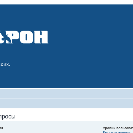
просы
ия
Уровни пользова
Кто такие админис