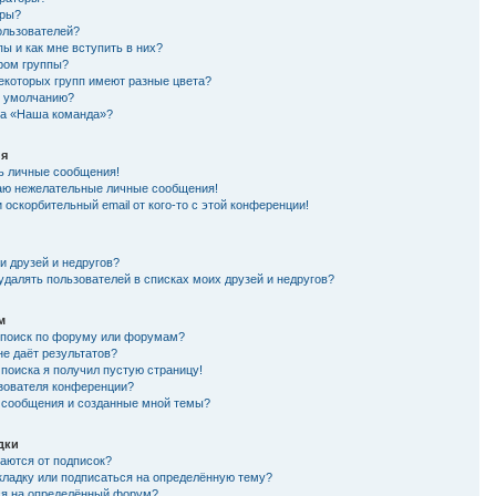
оры?
ользователей?
пы и как мне вступить в них?
ером группы?
екоторых групп имеют разные цвета?
по умолчанию?
ка «Наша команда»?
ия
ть личные сообщения!
аю нежелательные личные сообщения!
 оскорбительный email от кого-то с этой конференции!
и друзей и недругов?
удалять пользователей в списках моих друзей и недругов?
м
 поиск по форуму или форумам?
не даёт результатов?
 поиска я получил пустую страницу!
ьзователя конференции?
и сообщения и созданные мной темы?
дки
чаются от подписок?
акладку или подписаться на определённую тему?
ся на определённый форум?