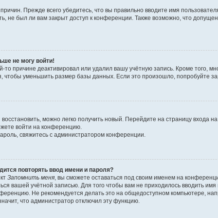
причин. Прежде всего убедитесь, что вы правильно вводите имя пользовател
ь, не был ли вам закрыт доступ к конференции. Также возможно, что допущ
ьше не могу войти!
й-то причине деактивировал или удалил вашу учётную запись. Кроме того, 
 чтобы уменьшить размер базы данных. Если это произошло, попробуйте заре
я восстановить, можно легко получить новый. Перейдите на страницу входа 
можете войти на конференцию.
пароль, свяжитесь с администратором конференции.
дится повторять ввод имени и пароля?
нкт
Запомнить меня
, вы сможете оставаться под своим именем на конференци
ться вашей учётной записью. Для того чтобы вам не приходилось вводить им
ференцию. Не рекомендуется делать это на общедоступном компьютере, напри
 значит, что администратор отключил эту функцию.