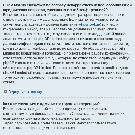
С кем можно связаться по вопросу некорректного использования и/или
юридических вопросов, связанных с этой конференцией?
Вы можете связаться с любым из администраторов, перечисленных в
списке на странице «Наша команда». Если вы не получили ответа,
свяжитесь с владельцем домена (сделайте
whois lookup
) или, если
конференция находится на бесплатном домене (например, chat.ru,
Yahoo!, free.fr, f2s.com и т. п.), с руководством или техподдержкой данного
домена. Учтите, что phpBB Limited
не имеет никакого контроля над
данной конференцией
и не может нести никакой ответственности за то,
кем и как данная конференция используется. Не обращайтесь к phpBB
Limited по юридическим вопросам (о приостановке работы конференции,
ответственности за неё и т. д.), которые
не относятся напрямую
к сайту
phpBB.com или которые частично относятся к программному
обеспечению phpBB Limited. Если же вы всё-таки пошлёте email в адрес
phpBB Limited об использовании данной конференции
третьей стороной
,
то не ждите подробного письма, или вы можете вообще не получить
ответа.
Вернуться к началу
Как мне связаться с администратором конференции?
Все пользователи данной конференции могут использовать
соответствующую форму на странице «Связаться с администрацией»,
если данная функция включена администратором.
Зарегистрированные пользователи также могут воспользоваться
контактами на странице «Наша команда».