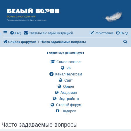
FAQ
Связаться с администрацией
Регистрация
Вход
П
Список форумов
Часто задаваемые вопросы
о
Глория Мур рекомендует
и
Самое важное
с
VK
к
Канал Телеграм
Сайт
Орден
Академия
Инд. работа
Старый форум
Подарок
Часто задаваемые вопросы