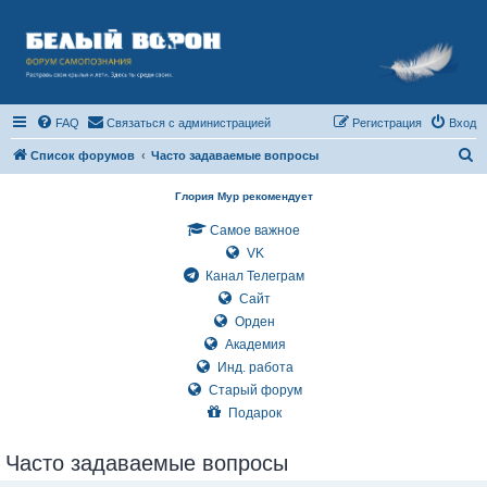
FAQ
Связаться с администрацией
Регистрация
Вход
П
Список форумов
Часто задаваемые вопросы
о
Глория Мур рекомендует
и
Самое важное
с
VK
к
Канал Телеграм
Сайт
Орден
Академия
Инд. работа
Старый форум
Подарок
Часто задаваемые вопросы