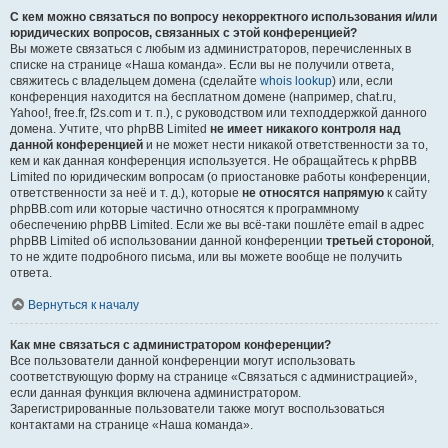
С кем можно связаться по вопросу некорректного использования и/или
юридических вопросов, связанных с этой конференцией?
Вы можете связаться с любым из администраторов, перечисленных в
списке на странице «Наша команда». Если вы не получили ответа,
свяжитесь с владельцем домена (сделайте
whois lookup
) или, если
конференция находится на бесплатном домене (например, chat.ru,
Yahoo!, free.fr, f2s.com и т. п.), с руководством или техподдержкой данного
домена. Учтите, что phpBB Limited
не имеет никакого контроля над
данной конференцией
и не может нести никакой ответственности за то,
кем и как данная конференция используется. Не обращайтесь к phpBB
Limited по юридическим вопросам (о приостановке работы конференции,
ответственности за неё и т. д.), которые
не относятся напрямую
к сайту
phpBB.com или которые частично относятся к программному
обеспечению phpBB Limited. Если же вы всё-таки пошлёте email в адрес
phpBB Limited об использовании данной конференции
третьей стороной
,
то не ждите подробного письма, или вы можете вообще не получить
ответа.
Вернуться к началу
Как мне связаться с администратором конференции?
Все пользователи данной конференции могут использовать
соответствующую форму на странице «Связаться с администрацией»,
если данная функция включена администратором.
Зарегистрированные пользователи также могут воспользоваться
контактами на странице «Наша команда».