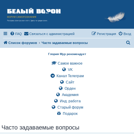
FAQ
Связаться с администрацией
Регистрация
Вход
П
Список форумов
Часто задаваемые вопросы
о
Глория Мур рекомендует
и
Самое важное
с
VK
к
Канал Телеграм
Сайт
Орден
Академия
Инд. работа
Старый форум
Подарок
Часто задаваемые вопросы