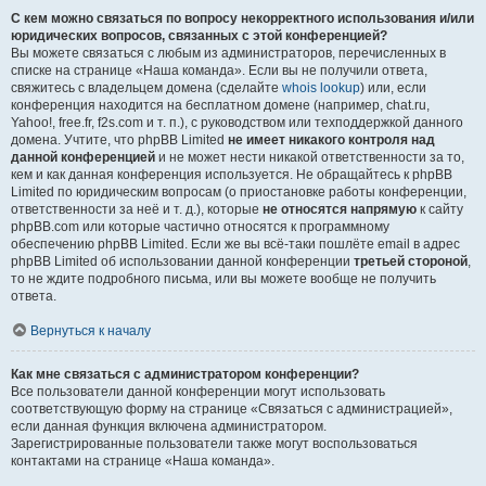
С кем можно связаться по вопросу некорректного использования и/или
юридических вопросов, связанных с этой конференцией?
Вы можете связаться с любым из администраторов, перечисленных в
списке на странице «Наша команда». Если вы не получили ответа,
свяжитесь с владельцем домена (сделайте
whois lookup
) или, если
конференция находится на бесплатном домене (например, chat.ru,
Yahoo!, free.fr, f2s.com и т. п.), с руководством или техподдержкой данного
домена. Учтите, что phpBB Limited
не имеет никакого контроля над
данной конференцией
и не может нести никакой ответственности за то,
кем и как данная конференция используется. Не обращайтесь к phpBB
Limited по юридическим вопросам (о приостановке работы конференции,
ответственности за неё и т. д.), которые
не относятся напрямую
к сайту
phpBB.com или которые частично относятся к программному
обеспечению phpBB Limited. Если же вы всё-таки пошлёте email в адрес
phpBB Limited об использовании данной конференции
третьей стороной
,
то не ждите подробного письма, или вы можете вообще не получить
ответа.
Вернуться к началу
Как мне связаться с администратором конференции?
Все пользователи данной конференции могут использовать
соответствующую форму на странице «Связаться с администрацией»,
если данная функция включена администратором.
Зарегистрированные пользователи также могут воспользоваться
контактами на странице «Наша команда».