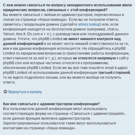
С кем можно связаться по вопросу некорректного использования и/или
юридических вопросов, связанных с этой конференцией?
Вы можете связаться с любым из администраторов, перечисленных в
списке на странице «Наша команда». Если вы не получили ответа,
свяжитесь с владельцем домена (сделайте
whois lookup
) или, если
конференция находится на бесплатном домене (например, chat.ru,
Yahoo!, free.fr, f2s.com и т. п.), с руководством или техподдержкой данного
домена. Учтите, что phpBB Limited
не имеет никакого контроля над
данной конференцией
и не может нести никакой ответственности за то,
кем и как данная конференция используется. Не обращайтесь к phpBB
Limited по юридическим вопросам (о приостановке работы конференции,
ответственности за неё и т. д.), которые
не относятся напрямую
к сайту
phpBB.com или которые частично относятся к программному
обеспечению phpBB Limited. Если же вы всё-таки пошлёте email в адрес
phpBB Limited об использовании данной конференции
третьей стороной
,
то не ждите подробного письма, или вы можете вообще не получить
ответа.
Вернуться к началу
Как мне связаться с администратором конференции?
Все пользователи данной конференции могут использовать
соответствующую форму на странице «Связаться с администрацией»,
если данная функция включена администратором.
Зарегистрированные пользователи также могут воспользоваться
контактами на странице «Наша команда».