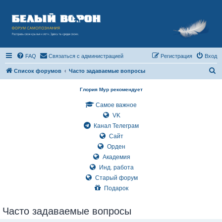
FAQ
Связаться с администрацией
Регистрация
Вход
П
Список форумов
Часто задаваемые вопросы
о
Глория Мур рекомендует
и
Самое важное
с
VK
к
Канал Телеграм
Сайт
Орден
Академия
Инд. работа
Старый форум
Подарок
Часто задаваемые вопросы