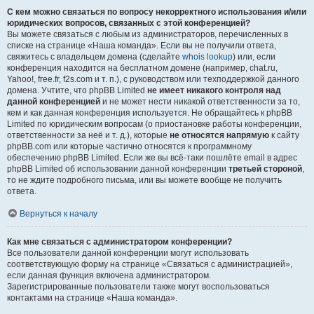
С кем можно связаться по вопросу некорректного использования и/или
юридических вопросов, связанных с этой конференцией?
Вы можете связаться с любым из администраторов, перечисленных в
списке на странице «Наша команда». Если вы не получили ответа,
свяжитесь с владельцем домена (сделайте
whois lookup
) или, если
конференция находится на бесплатном домене (например, chat.ru,
Yahoo!, free.fr, f2s.com и т. п.), с руководством или техподдержкой данного
домена. Учтите, что phpBB Limited
не имеет никакого контроля над
данной конференцией
и не может нести никакой ответственности за то,
кем и как данная конференция используется. Не обращайтесь к phpBB
Limited по юридическим вопросам (о приостановке работы конференции,
ответственности за неё и т. д.), которые
не относятся напрямую
к сайту
phpBB.com или которые частично относятся к программному
обеспечению phpBB Limited. Если же вы всё-таки пошлёте email в адрес
phpBB Limited об использовании данной конференции
третьей стороной
,
то не ждите подробного письма, или вы можете вообще не получить
ответа.
Вернуться к началу
Как мне связаться с администратором конференции?
Все пользователи данной конференции могут использовать
соответствующую форму на странице «Связаться с администрацией»,
если данная функция включена администратором.
Зарегистрированные пользователи также могут воспользоваться
контактами на странице «Наша команда».