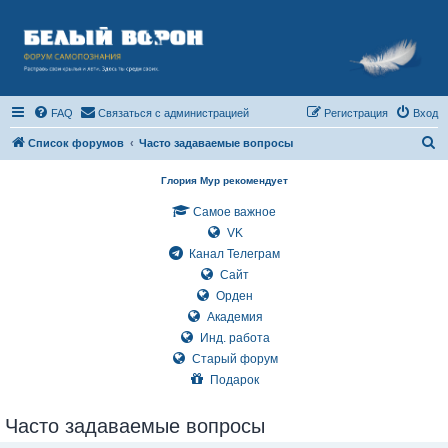
FAQ
Связаться с администрацией
Регистрация
Вход
П
Список форумов
Часто задаваемые вопросы
о
Глория Мур рекомендует
и
Самое важное
с
VK
к
Канал Телеграм
Сайт
Орден
Академия
Инд. работа
Старый форум
Подарок
Часто задаваемые вопросы