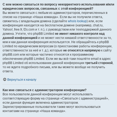
С кем можно связаться по вопросу некорректного использования и/или
юридических вопросов, связанных с этой конференцией?
Вы можете связаться с любым из администраторов, перечисленных в
списке на странице «Наша команда». Если вы не получили ответа,
свяжитесь с владельцем домена (сделайте
whois lookup
) или, если
конференция находится на бесплатном домене (например, chat.ru,
Yahoo!, free.fr, f2s.com и т. п.), с руководством или техподдержкой данного
домена. Учтите, что phpBB Limited
не имеет никакого контроля над
данной конференцией
и не может нести никакой ответственности за то,
кем и как данная конференция используется. Не обращайтесь к phpBB
Limited по юридическим вопросам (о приостановке работы конференции,
ответственности за неё и т. д.), которые
не относятся напрямую
к сайту
phpBB.com или которые частично относятся к программному
обеспечению phpBB Limited. Если же вы всё-таки пошлёте email в адрес
phpBB Limited об использовании данной конференции
третьей стороной
,
то не ждите подробного письма, или вы можете вообще не получить
ответа.
Вернуться к началу
Как мне связаться с администратором конференции?
Все пользователи данной конференции могут использовать
соответствующую форму на странице «Связаться с администрацией»,
если данная функция включена администратором.
Зарегистрированные пользователи также могут воспользоваться
контактами на странице «Наша команда».