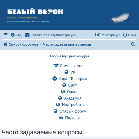
FAQ
Связаться с администрацией
Регистрация
Вход
П
Список форумов
Часто задаваемые вопросы
о
Глория Мур рекомендует
и
Самое важное
с
VK
к
Канал Телеграм
Сайт
Орден
Академия
Инд. работа
Старый форум
Подарок
Часто задаваемые вопросы