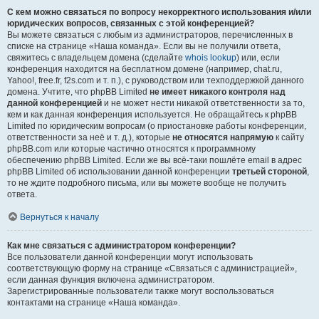
С кем можно связаться по вопросу некорректного использования и/или
юридических вопросов, связанных с этой конференцией?
Вы можете связаться с любым из администраторов, перечисленных в
списке на странице «Наша команда». Если вы не получили ответа,
свяжитесь с владельцем домена (сделайте
whois lookup
) или, если
конференция находится на бесплатном домене (например, chat.ru,
Yahoo!, free.fr, f2s.com и т. п.), с руководством или техподдержкой данного
домена. Учтите, что phpBB Limited
не имеет никакого контроля над
данной конференцией
и не может нести никакой ответственности за то,
кем и как данная конференция используется. Не обращайтесь к phpBB
Limited по юридическим вопросам (о приостановке работы конференции,
ответственности за неё и т. д.), которые
не относятся напрямую
к сайту
phpBB.com или которые частично относятся к программному
обеспечению phpBB Limited. Если же вы всё-таки пошлёте email в адрес
phpBB Limited об использовании данной конференции
третьей стороной
,
то не ждите подробного письма, или вы можете вообще не получить
ответа.
Вернуться к началу
Как мне связаться с администратором конференции?
Все пользователи данной конференции могут использовать
соответствующую форму на странице «Связаться с администрацией»,
если данная функция включена администратором.
Зарегистрированные пользователи также могут воспользоваться
контактами на странице «Наша команда».