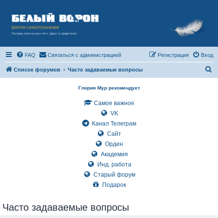
FAQ
Связаться с администрацией
Регистрация
Вход
П
Список форумов
Часто задаваемые вопросы
о
Глория Мур рекомендует
и
Самое важное
с
VK
к
Канал Телеграм
Сайт
Орден
Академия
Инд. работа
Старый форум
Подарок
Часто задаваемые вопросы