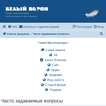
FAQ
Связаться с администрацией
Регистрация
Вход
П
Список форумов
Часто задаваемые вопросы
о
Глория Мур рекомендует
и
Самое важное
с
VK
к
Канал Телеграм
Сайт
Орден
Академия
Инд. работа
Старый форум
Подарок
Часто задаваемые вопросы