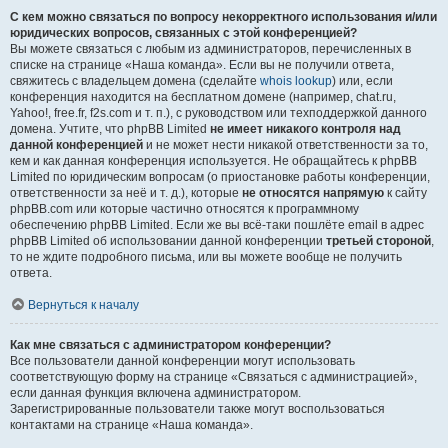
С кем можно связаться по вопросу некорректного использования и/или
юридических вопросов, связанных с этой конференцией?
Вы можете связаться с любым из администраторов, перечисленных в
списке на странице «Наша команда». Если вы не получили ответа,
свяжитесь с владельцем домена (сделайте
whois lookup
) или, если
конференция находится на бесплатном домене (например, chat.ru,
Yahoo!, free.fr, f2s.com и т. п.), с руководством или техподдержкой данного
домена. Учтите, что phpBB Limited
не имеет никакого контроля над
данной конференцией
и не может нести никакой ответственности за то,
кем и как данная конференция используется. Не обращайтесь к phpBB
Limited по юридическим вопросам (о приостановке работы конференции,
ответственности за неё и т. д.), которые
не относятся напрямую
к сайту
phpBB.com или которые частично относятся к программному
обеспечению phpBB Limited. Если же вы всё-таки пошлёте email в адрес
phpBB Limited об использовании данной конференции
третьей стороной
,
то не ждите подробного письма, или вы можете вообще не получить
ответа.
Вернуться к началу
Как мне связаться с администратором конференции?
Все пользователи данной конференции могут использовать
соответствующую форму на странице «Связаться с администрацией»,
если данная функция включена администратором.
Зарегистрированные пользователи также могут воспользоваться
контактами на странице «Наша команда».