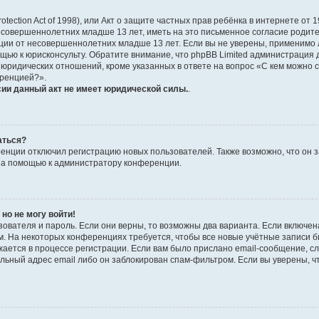
Protection Act of 1998), или Акт о защите частных прав ребёнка в интернете о
совершеннолетних младше 13 лет, иметь на это письменное согласие родите
и от несовершеннолетних младше 13 лет. Если вы не уверены, применимо ли 
щью к юрисконсульту. Обратите внимание, что phpBB Limited администраци
 юридических отношений, кроме указанных в ответе на вопрос «С кем можно 
еренцией?».
сии данный акт не имеет юридической силы.
.
аться?
нции отключил регистрацию новых пользователей. Также возможно, что он з
 за помощью к администратору конференции.
 но не могу войти!
ователя и пароль. Если они верны, то возможны два варианта. Если включен
. На некоторых конференциях требуется, чтобы все новые учётные записи 
ается в процессе регистрации. Если вам было прислано email-сообщение, сл
льный адрес email либо он заблокирован спам-фильтром. Если вы уверены, чт