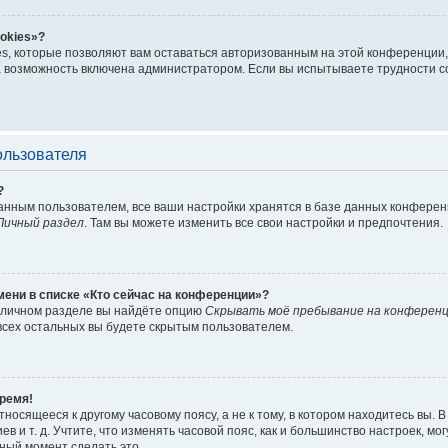
okies»?
es, которые позволяют вам оставаться авторизованным на этой конференции,
 возможность включена администратором. Если вы испытываете трудности с
ользователя
?
анным пользователем, все ваши настройки хранятся в базе данных конферен
Личный раздел
. Там вы можете изменить все свои настройки и предпочтения.
мени в списке «Кто сейчас на конференции»?
в личном разделе вы найдёте опцию
Скрывать моё пребывание на конферен
всех остальных вы будете скрытым пользователем.
ремя!
носящееся к другому часовому поясу, а не к тому, в котором находитесь вы. В
ев и т. д. Учтите, что изменять часовой пояс, как и большинство настроек, м
чный момент сделать это.