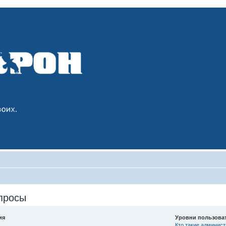
просы
ия
Уровни пользова
Кто такие админис