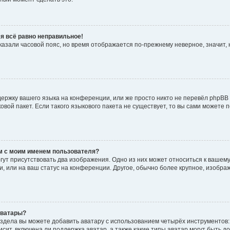
мя всё равно неправильное!
указали часовой пояс, но время отображается по-прежнему неверное, значит
ержку вашего языка на конференции, или же просто никто не перевёл phpBB
ковой пакет. Если такого языкового пакета не существует, то вы сами может
м с моим именем пользователя?
ут присутствовать два изображения. Одно из них может относиться к вашему
и, или на ваш статус на конференции. Другое, обычно более крупное, изобра
аватары?
здела вы можете добавить аватару с использованием четырёх инструментов:
сит, включена ли поддержка аватар, а также какие типы аватар могут быть д