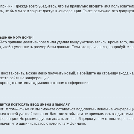
причин. Прежде всего убедитесь, что вы правильно вводите имя пользовател
ь, не был ли вам закрыт доступ к конференции. Также возможно, что допущ
ьше не могу войти!
й-то причине деактивировал или удалил вашу учётную запись. Кроме того, 
 чтобы уменьшить размер базы данных. Если это произошло, попробуйте заре
я восстановить, можно легко получить новый. Перейдите на страницу входа 
можете войти на конференцию.
пароль, свяжитесь с администратором конференции.
дится повторять ввод имени и пароля?
нкт
Запомнить меня
, вы сможете оставаться под своим именем на конференци
ться вашей учётной записью. Для того чтобы вам не приходилось вводить им
ференцию. Не рекомендуется делать это на общедоступном компьютере, напри
 значит, что администратор отключил эту функцию.