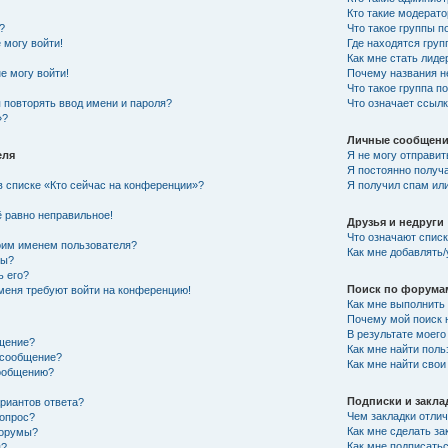
Кто такие модерат
?
Что такое группы п
 могу войти!
Где находятся груп
Как мне стать лид
е могу войти!
Почему названия н
Что такое группа 
 повторять ввод имени и пароля?
Что означает ссыл
»?
Личные сообщен
еля
Я не могу отправи
Я постоянно получ
в списке «Кто сейчас на конференции»?
Я получил спам или
!
ё равно неправильное!
Друзья и недруги
Что означают списк
оим именем пользователя?
Как мне добавлять/
ры?
ь его?
Поиск по форума
 меня требуют войти на конференцию!
Как мне выполнить
Почему мой поиск 
В результате моего
бщение?
Как мне найти пол
ь сообщение?
Как мне найти сво
сообщению?
Подписки и закла
риантов ответа?
Чем закладки отли
 опрос?
Как мне сделать з
форумы?
Как мне подписать
я?