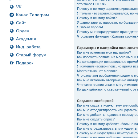
Что такое COPPA?
VK
Почему я не могу зарегистрироваться
Я только что зарегистрировался, но не
Канал Телеграм
Почему я не могу войти?
Сайт
Я давно зарегистрирован, но больше н
Я забыл пароль!
Орден
Почему мне периодически приходится
Что делает функция «Удалить cookies
Академия
Инд. работа
Параметры и настройки пользоват
Как мне изменить мои настройки?
Старый форум
Как избежать появления моего имени 
На конференции неправильное время
Подарок
Я изменил часовой пояс, но время вс
Моего языка нет в списке!
Что означают изображения рядом с м
Как мне включить отображение авата
Что такое звание и как я могу изменит
Когда я щёлкаю по ссылке «email», от
Создание сообщений
Как мне создать новую тему или соо
Как мне отредактировать или удалит
Как мне добавить подпись к своему 
Как мне создать опрос?
Почему я не могу добавить больше ва
Как мне отредактировать или удалить
Почему мне недоступны некоторые 
Почему я не могу добавлять вложени