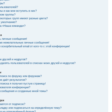
оры?
ользователей?
пы и как мне вступить в них?
ером группы?
екоторых групп имеют разные цвета?
по умолчанию?
ка «Наша команда»?
ия
ть личные сообщения!
аю нежелательные личные сообщения!
 оскорбительный email от кого-то с этой конференции!
и друзей и недругов?
удалять пользователей в списках моих друзей и недругов?
м
 поиск по форуму или форумам?
не даёт результатов?
 поиска я получил пустую страницу!
ьзователя конференции?
и сообщения и созданные мной темы?
дки
чаются от подписок?
акладку или подписаться на определённую тему?
ся на определённый форум?