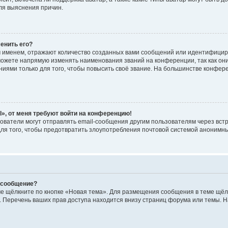
я выяснения причин.
менить его?
 именем, отражают количество созданных вами сообщений или идентифицир
ожете напрямую изменять наименования званий на конференции, так как он
ями только для того, чтобы повысить своё звание. На большинстве конфер
l», от меня требуют войти на конференцию!
ователи могут отправлять email-сообщения другим пользователям через вст
для того, чтобы предотвратить злоупотребления почтовой системой анонимн
и сообщение?
е щёлкните по кнопке «Новая тема». Для размещения сообщения в теме щёлк
 Перечень ваших прав доступа находится внизу страниц форума или темы. 