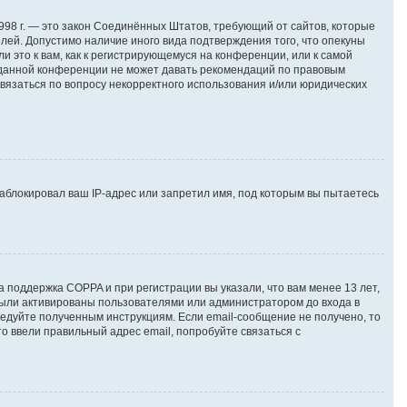
т 1998 г. — это закон Соединённых Штатов, требующий от сайтов, которые
лей. Допустимо наличие иного вида подтверждения того, что опекуны
это к вам, как к регистрирующемуся на конференции, или к самой
я данной конференции не может давать рекомендаций по правовым
связаться по вопросу некорректного использования и/или юридических
аблокировал ваш IP-адрес или запретил имя, под которым вы пытаетесь
а поддержка COPPA и при регистрации вы указали, что вам менее 13 лет,
были активированы пользователями или администратором до входа в
едуйте полученным инструкциям. Если email-сообщение не получено, то
о ввели правильный адрес email, попробуйте связаться с