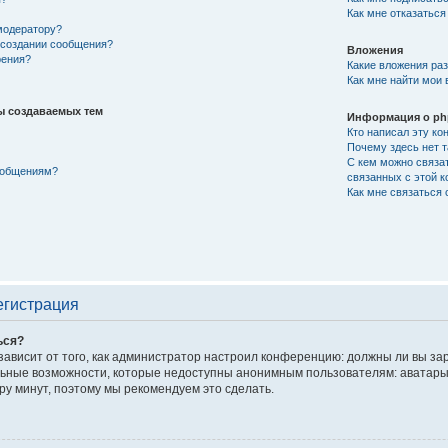
Как мне отказаться
модератору?
и создании сообщения?
Вложения
рения?
Какие вложения ра
Как мне найти мои
ы создаваемых тем
Информация о p
Кто написал эту к
Почему здесь нет 
С кем можно связат
сообщениям?
связанных с этой 
Как мне связаться
егистрация
ься?
 зависит от того, как администратор настроил конференцию: должны ли вы з
ьные возможности, которые недоступны анонимным пользователям: аватары, л
ару минут, поэтому мы рекомендуем это сделать.