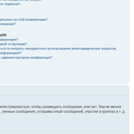
 от подписки?
зрешены на этой конференции?
 вложения?
hpBB
онференцию?
такой-то функции?
ься по вопросу некорректного использования и/или юридических вопросов,
конференцией?
 с администратором конференции?
арегистрироваться, чтобы размещать сообщения, или нет. Тем не менее
ичные сообщения, отправка email-сообщений, участие в группах и т. д.