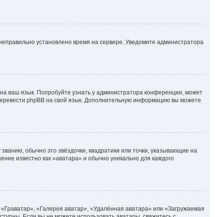
, неправильно установлено время на сервере. Уведомите администратора
 на ваш язык. Попробуйте узнать у администратора конференции, может
е перевести phpBB на свой язык. Дополнительную информацию вы можете
 званию, обычно это звёздочки, квадратики или точки, указывающие на
жение известно как «аватара» и обычно уникально для каждого
 «Граватар», «Галерея аватар», «Удалённая аватара» или «Загружаемая
оступны. Если вы не можете использовать аватары, свяжитесь с