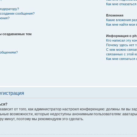
Как мне отказаться
модератору?
и создании сообщения?
Вложения
рения?
Какие вложения ра
Как мне найти мои
ы создаваемых тем
Информация о p
Кто написал эту к
Почему здесь нет 
С кем можно связат
сообщениям?
связанных с этой 
Как мне связаться
егистрация
ься?
 зависит от того, как администратор настроил конференцию: должны ли вы з
ьные возможности, которые недоступны анонимным пользователям: аватары, л
ару минут, поэтому мы рекомендуем это сделать.