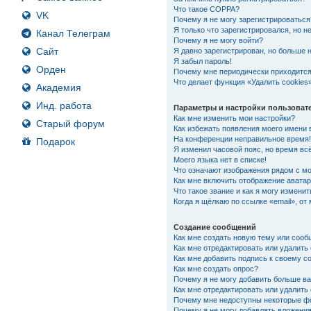
Что такое COPPA?
VK
Почему я не могу зарегистрироваться
Я только что зарегистрировался, но не
Канал Телеграм
Почему я не могу войти?
Сайт
Я давно зарегистрирован, но больше н
Я забыл пароль!
Орден
Почему мне периодически приходится
Что делает функция «Удалить cookies
Академия
Инд. работа
Параметры и настройки пользоват
Как мне изменить мои настройки?
Старый форум
Как избежать появления моего имени 
На конференции неправильное время
Подарок
Я изменил часовой пояс, но время вс
Моего языка нет в списке!
Что означают изображения рядом с м
Как мне включить отображение авата
Что такое звание и как я могу изменит
Когда я щёлкаю по ссылке «email», от
Создание сообщений
Как мне создать новую тему или соо
Как мне отредактировать или удалит
Как мне добавить подпись к своему 
Как мне создать опрос?
Почему я не могу добавить больше ва
Как мне отредактировать или удалить
Почему мне недоступны некоторые 
Почему я не могу добавлять вложени