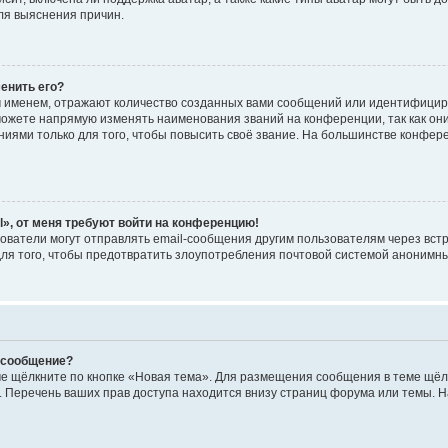
я выяснения причин.
менить его?
 именем, отражают количество созданных вами сообщений или идентифицир
ожете напрямую изменять наименования званий на конференции, так как он
ями только для того, чтобы повысить своё звание. На большинстве конфер
l», от меня требуют войти на конференцию!
ователи могут отправлять email-сообщения другим пользователям через вст
для того, чтобы предотвратить злоупотребления почтовой системой анонимн
и сообщение?
е щёлкните по кнопке «Новая тема». Для размещения сообщения в теме щёлк
 Перечень ваших прав доступа находится внизу страниц форума или темы. 