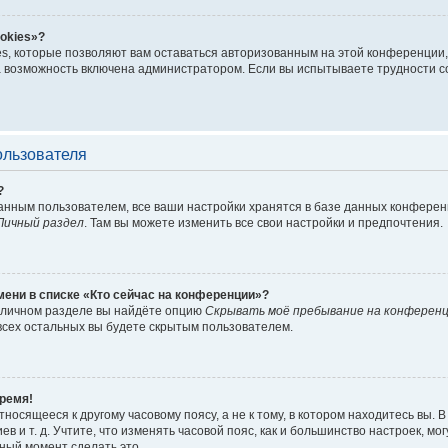
okies»?
es, которые позволяют вам оставаться авторизованным на этой конференции,
 возможность включена администратором. Если вы испытываете трудности с
ользователя
?
анным пользователем, все ваши настройки хранятся в базе данных конферен
Личный раздел
. Там вы можете изменить все свои настройки и предпочтения.
мени в списке «Кто сейчас на конференции»?
в личном разделе вы найдёте опцию
Скрывать моё пребывание на конферен
всех остальных вы будете скрытым пользователем.
ремя!
носящееся к другому часовому поясу, а не к тому, в котором находитесь вы. В
ев и т. д. Учтите, что изменять часовой пояс, как и большинство настроек, м
чный момент сделать это.