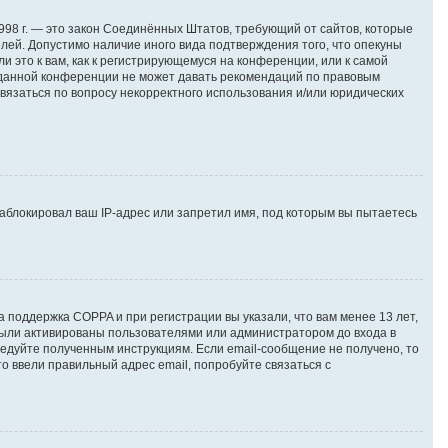
т 1998 г. — это закон Соединённых Штатов, требующий от сайтов, которые
лей. Допустимо наличие иного вида подтверждения того, что опекуны
это к вам, как к регистрирующемуся на конференции, или к самой
я данной конференции не может давать рекомендаций по правовым
связаться по вопросу некорректного использования и/или юридических
аблокировал ваш IP-адрес или запретил имя, под которым вы пытаетесь
а поддержка COPPA и при регистрации вы указали, что вам менее 13 лет,
были активированы пользователями или администратором до входа в
едуйте полученным инструкциям. Если email-сообщение не получено, то
о ввели правильный адрес email, попробуйте связаться с