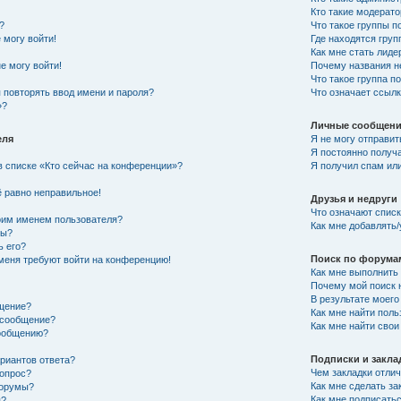
Кто такие модерат
?
Что такое группы п
 могу войти!
Где находятся груп
Как мне стать лид
е могу войти!
Почему названия н
Что такое группа 
 повторять ввод имени и пароля?
Что означает ссыл
»?
Личные сообщен
еля
Я не могу отправи
Я постоянно получ
в списке «Кто сейчас на конференции»?
Я получил спам или
!
ё равно неправильное!
Друзья и недруги
Что означают списк
оим именем пользователя?
Как мне добавлять/
ры?
ь его?
Поиск по форума
 меня требуют войти на конференцию!
Как мне выполнить
Почему мой поиск 
В результате моего
бщение?
Как мне найти пол
ь сообщение?
Как мне найти сво
сообщению?
Подписки и закла
риантов ответа?
Чем закладки отли
 опрос?
Как мне сделать з
форумы?
Как мне подписать
я?