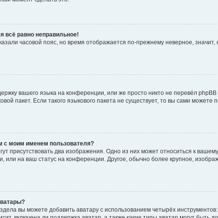
мя всё равно неправильное!
указали часовой пояс, но время отображается по-прежнему неверное, значит
ержку вашего языка на конференции, или же просто никто не перевёл phpBB
ковой пакет. Если такого языкового пакета не существует, то вы сами может
м с моим именем пользователя?
ут присутствовать два изображения. Одно из них может относиться к вашему
и, или на ваш статус на конференции. Другое, обычно более крупное, изобра
аватары?
здела вы можете добавить аватару с использованием четырёх инструментов:
сит, включена ли поддержка аватар, а также какие типы аватар могут быть д