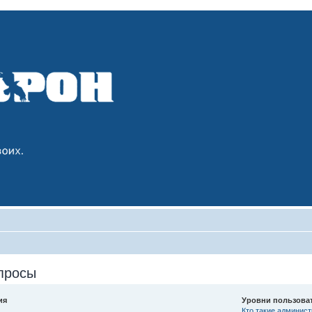
просы
ия
Уровни пользова
Кто такие админис