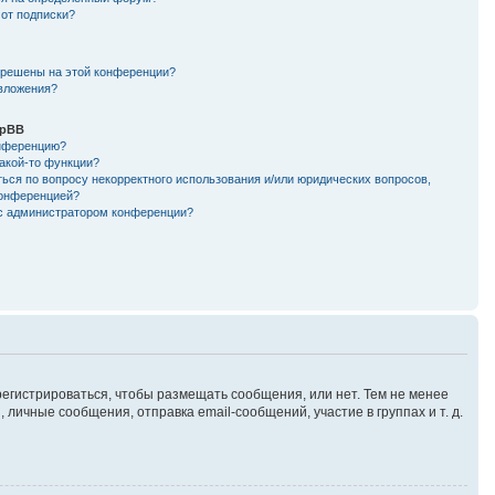
 от подписки?
зрешены на этой конференции?
 вложения?
hpBB
онференцию?
такой-то функции?
ься по вопросу некорректного использования и/или юридических вопросов,
конференцией?
 с администратором конференции?
арегистрироваться, чтобы размещать сообщения, или нет. Тем не менее
ичные сообщения, отправка email-сообщений, участие в группах и т. д.