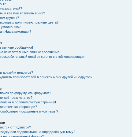
оры?
ользователей?
пы и как мне вступить в них?
ером группы?
екоторых групп имеют разные цвета?
по умолчанию?
ка «Наша команда»?
ия
ть личные сообщения!
аю нежелательные личные сообщения!
 оскорбительный email от кого-то с этой конференции!
и друзей и недругов?
удалять пользователей в списках моих друзей и недругов?
м
 поиск по форуму или форумам?
не даёт результатов?
 поиска я получил пустую страницу!
ьзователя конференции?
и сообщения и созданные мной темы?
дки
чаются от подписок?
акладку или подписаться на определённую тему?
ся на определённый форум?