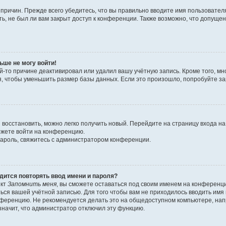
причин. Прежде всего убедитесь, что вы правильно вводите имя пользовател
ь, не был ли вам закрыт доступ к конференции. Также возможно, что допущ
ьше не могу войти!
й-то причине деактивировал или удалил вашу учётную запись. Кроме того, 
 чтобы уменьшить размер базы данных. Если это произошло, попробуйте заре
я восстановить, можно легко получить новый. Перейдите на страницу входа 
можете войти на конференцию.
пароль, свяжитесь с администратором конференции.
дится повторять ввод имени и пароля?
нкт
Запомнить меня
, вы сможете оставаться под своим именем на конференци
ться вашей учётной записью. Для того чтобы вам не приходилось вводить им
ференцию. Не рекомендуется делать это на общедоступном компьютере, напри
 значит, что администратор отключил эту функцию.