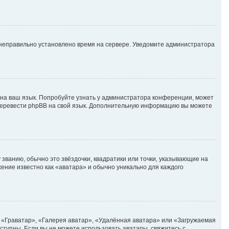
, неправильно установлено время на сервере. Уведомите администратора
 на ваш язык. Попробуйте узнать у администратора конференции, может
е перевести phpBB на свой язык. Дополнительную информацию вы можете
 званию, обычно это звёздочки, квадратики или точки, указывающие на
жение известно как «аватара» и обычно уникально для каждого
 «Граватар», «Галерея аватар», «Удалённая аватара» или «Загружаемая
оступны. Если вы не можете использовать аватары, свяжитесь с