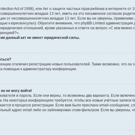
Protection Act of 1998), или Акт о защите частных прав ребёнка в интернете о
совершеннолетних младше 13 лет, иметь на это письменное согласие родите
и от несовершеннолетних младше 13 лет. Если вы не уверены, применимо ли 
щью к юрисконсульту. Обратите внимание, что phpBB Limited администраци
 юридических отношений, кроме указанных в ответе на вопрос «С кем можно 
еренцией?».
сии данный акт не имеет юридической силы.
.
аться?
нции отключил регистрацию новых пользователей. Также возможно, что он з
 за помощью к администратору конференции.
 но не могу войти!
ователя и пароль. Если они верны, то возможны два варианта. Если включен
. На некоторых конференциях требуется, чтобы все новые учётные записи 
ается в процессе регистрации. Если вам было прислано email-сообщение, сл
льный адрес email либо он заблокирован спам-фильтром. Если вы уверены, чт